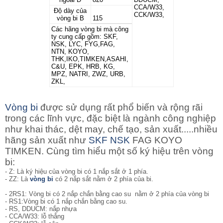
CCA/W33,
Độ dày của
CCK/W33,
vòng bi B
115
Các hãng vòng bi mà công
ty cung cấp gồm: SKF,
NSK, LYC, FYG,FAG,
NTN, KOYO,
THK,IKO,TIMKEN,ASAHI,
C&U, EPK, HRB, KG,
MPZ, NATRI, ZWZ, URB,
ZKL,
Vòng bi
được sử dụng rất phổ biến và rộng rãi
trong các lĩnh vực, đặc biệt là ngành công nghiệp
như khai thác, dệt may, chế tạo, sản xuất.....nhiều
hãng sản xuất như
SKF
NSK
FAG KOYO
TIMKEN. Cùng tìm hiểu một số ký hiệu trên vòng
bi:
- Z: Là ký hiệu của vòng bi có 1 nắp sắt ở 1 phía.
- ZZ: Là
vòng bi
có 2 nắp sắt nằm ở 2 phía của bi.
- 2RS1: Vòng bi
có 2 nắp chắn bằng cao su nằm ở 2 phía của vòng bi
- RS1:Vòng bi có 1 nắp chắn bằng cao su.
- RS, DDUCM: nắp nhựa
- CCA/W33: lỗ thẳng