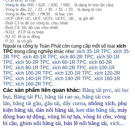
- CCK/W33: lỗ côn
-
Vòng bi
đầu 600../ 620.../ 630.../ 690... là dạng bi tròn (bi cầu)
- Vòng bi đầu 22.../ 23.../ 30.../ 32.../ 33... là dạng bi côn
- Vòng bi đầu H20.../ HK30... là bạc côn
- UCP, UKP, UC, UCF, UCFL, UCFC, UK,,, là gối đỡ
- Đuôi C3 là độ zơ vòng bi, chịu nhiệt
- Đuôi C4: tốc độ cao chịu nhiệt
- NJ22.. ECP là rọ thép
- NJ 22..M là rọ đồng
- P 20...la vỏ gối
Ngoài ra công ty Toàn Phát còn cung cấp một số loại
xích
TPC
trong công nghiệp khác như:
xích 35-1R TPC
xích 35-
,
2R TPC
xích 40-1R TPC
xích 40-2R TPC
xích 50-1R
,
,
,
TPC
xích 50-2R TPC
xích 60-1R TPC
xích 60-2R
,
,
,
TPC
xích 80-1R TPC
xích 80-2R TPC
xích 100-1R
,
,
,
TPC
xích 100-2R TPC
xích 120-1R TPC
xích 120-2R
,
,
,
TPC
xích 140-1R TPC
xích 140-2R TPC
xích 160-1R
,
,
,
TPC
xích 160-2R TPC
,
,...
Băng tải pvc
,
túi lọc
Các sản phẩm liên quan khác:
bụi
,
Băng tải PU
,
băng tải cao su
,
băng tải con
lăn
,
băng tải gầu
,
gầu tải
,
dây curoa
,
nhông xích
,
phụ
kiện băng tải
,
dán nối băng tải
,
keo dán băng tải
,
máy
đóng bao tự động
,
vòng bi tự lựa
,
vòng bi côn
,
vòng
bi cầu
,
ghim nối băng tải
,
bản lề nối băng tải
,
xích
...