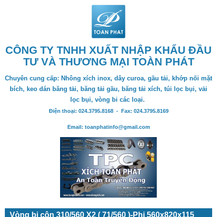
CÔNG TY TNHH XUẤT NHẬP KHẨU ĐẦU
TƯ VÀ THƯƠNG MẠI TOÀN PHÁT
Chuyên cung cấp: Nhông xích inox, dây curoa, gầu tải, khớp nối mặt
bích, keo dán băng tải, băng tải gầu, băng tải xích, túi lọc bụi, vải
lọc bụi, vòng bi các loại.
Điện thoại: 024.3795.8168 - Fax: 024.3795.8169
Email: toanphatinfo@gmail.com
Vòng bi côn 310/560 X2 ( 71/560 )-Phi 560x820x115