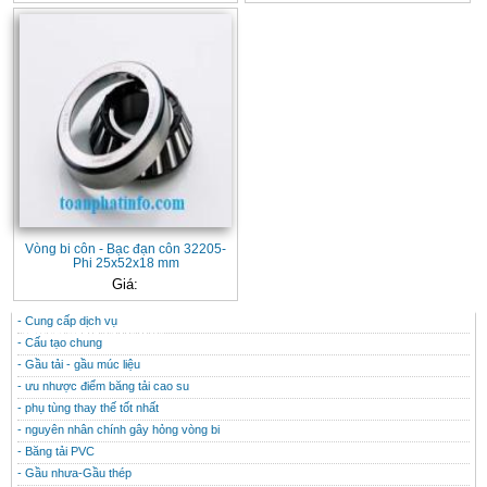
Vòng bi côn - Bạc đạn côn 32205-
Phi 25x52x18 mm
Giá:
- Cung cấp dịch vụ
CONTACT
THÔNG TIN HỮU ÍCH
- Cấu tạo chung
- Gầu tải - gầu múc liệu
- ưu nhược điểm băng tải cao su
- phụ tùng thay thế tốt nhất
- nguyên nhân chính gây hỏng vòng bi
- Băng tải PVC
- Gầu nhưa-Gầu thép