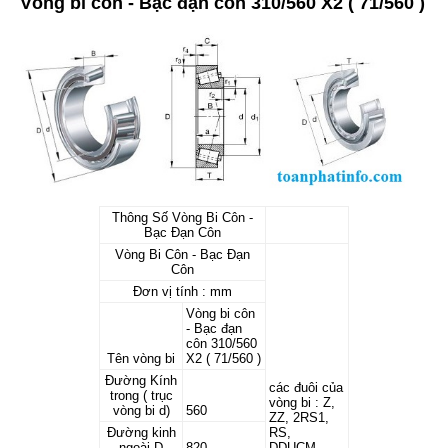
Vòng bi côn - Bạc đạn côn 310/560 X2 ( 71/560 )
Thông Số Vòng Bi Côn -
Bạc Đạn Côn
Vòng Bi Côn - Bạc Đạn
Côn
Đơn vị tính : mm
Vòng bi côn
- Bạc đạn
côn 310/560
Tên vòng bi
X2 ( 71/560 )
Đường Kính
các đuôi của
trong ( trục
vòng bi : Z,
vòng bi d)
560
ZZ, 2RS1,
Đường kinh
RS,
ngoài D
820
DDUCM,