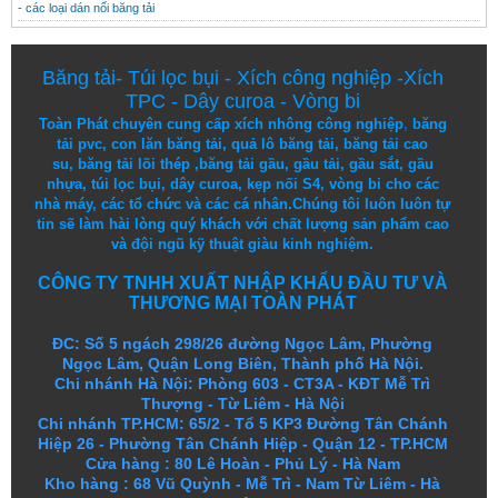
- các loại dán nối băng tải
Băng tải
-
Túi lọc bụi
-
Xích công nghiệp
-
Xích
TPC
-
Dây curoa
-
Vòng bi
Toàn Phát chuyên cung cấp
xích nhông công nghiệp
,
băng
tải pvc
,
con lăn băng tải
,
quả lô băng tải
,
băng tải cao
su
,
băng tải lõi thép
,
băng tải gầu
,
gầu tải
,
gầu sắt
,
gầu
nhựa
,
túi lọc bụi
, dây curoa,
kẹp nối S4
,
vòng bi
cho các
nhà máy, các tổ chức và các cá nhân.
Chúng tôi
luôn luôn
tự
tin
sẽ
làm
hài lòng
quý khách
với
chất lượng
sản
phẩm
cao
và
đội ngũ
kỹ thuật
giàu kinh nghiệm.
CÔNG TY TNHH XUẤT NHẬP KHẨU ĐẦU TƯ VÀ
THƯƠNG MẠI TOÀN PHÁT
ĐC: Số 5 ngách 298/26 đường Ngọc Lâm, Phường
Ngọc Lâm, Quận Long Biên, Thành phố Hà Nội.
Chi nhánh Hà Nội: Phòng 603 - CT3A - KĐT Mễ Trì
Thượng - Từ Liêm - Hà Nội
Chi nhánh TP.HCM: 65/2 - Tổ 5 KP3 Đường Tân Chánh
Hiệp 26 - Phường Tân Chánh Hiệp - Quận 12 - TP.HCM
Cửa hàng
:
80 Lê Hoàn - Phủ Lý - Hà Nam
Kho hàng
:
68 Vũ Quỳnh - Mễ Trì - Nam Từ Liêm - Hà