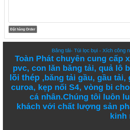
Băng tải
-
Túi lọc bụi
-
Xích công 
Toàn Phát chuyên cung cấp
x
pvc
,
con lăn băng tải
,
quả lô b
lõi thép
,
băng tải gầu
,
gầu tải
,
curoa,
kẹp nối S4
,
vòng bi
cho 
cá nhân.
Chúng tôi
luôn l
khách
với
chất lượng
sản
ph
kinh