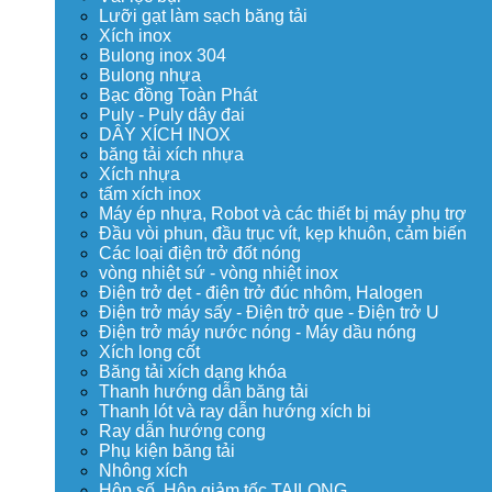
Lưỡi gạt làm sạch băng tải
Xích inox
Bulong inox 304
Bulong nhựa
Bạc đồng Toàn Phát
Puly - Puly dây đai
DÂY XÍCH INOX
băng tải xích nhựa
Xích nhựa
tấm xích inox
Máy ép nhựa, Robot và các thiết bị máy phụ trợ
Đầu vòi phun, đầu trục vít, kẹp khuôn, cảm biến
Các loại điện trở đốt nóng
vòng nhiệt sứ - vòng nhiệt inox
Điện trở dẹt - điện trở đúc nhôm, Halogen
Điện trở máy sấy - Điện trở que - Điện trở U
Điện trở máy nước nóng - Máy dầu nóng
Xích long cốt
Băng tải xích dạng khóa
Thanh hướng dẫn băng tải
Thanh lót và ray dẫn hướng xích bi
Ray dẫn hướng cong
Phụ kiện băng tải
Nhông xích
Hộp số, Hộp giảm tốc TAILONG