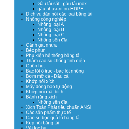
Gầu tải sắt - gầu tải inox
gầu nhựa-nilon-HDPE
Dịch vụ dán nối các loại băng tải
Nhông công nghiệp
Nhông loại A
Nhông loại B
Nhông loại C
Nhông sên đĩa
Cánh gạt nhựa
Béc phun
Phụ kiện hệ thống băng tải
Thảm cao su chống tĩnh điện
Cuộn hút
Bạc lót ổ trục - bạc lót nhông
Bơm mỡ cá - Dầu cá
Khớp nối xích
Máy đóng bao tự động
Khớp nối mặt bích
Bánh răng xích
Nhông sên đĩa
Xích Toàn Phát tiêu chuẩn ANSI
Các sản phẩm thực tế
Cao su bọc quả lô băng tải
Kẹp nối băng tải
Vải lọc bụi