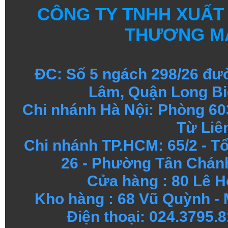
CÔNG TY TNHH XUẤT
THƯƠNG MẠ
ĐC: Số 5 ngách 298/26 đ
Lâm, Quận Long Bi
Chi nhánh Hà Nội: Phòng 60
Từ Liê
Chi nhánh TP.HCM: 65/2 - 
26 - Phường Tân Chánh
Cửa hàng
:
80 Lê H
Kho hàng
:
68 Vũ Quỳnh - 
Điện thoại: 024.3795