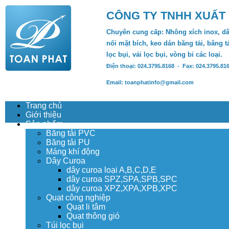
CÔNG TY TNHH XUẤT
Chuyên cung cấp: Nhông xích inox, dâ
nối mặt bích, keo dán băng tải, băng tả
lọc bụi, vải lọc bụi, vòng bi các loại.
Điện thoại: 024.3795.8168 - Fax: 024.3795.81
Email: toanphatinfo@gmail.com
Trang chủ
Giới thiệu
Sản phẩm
Băng tải PVC
Băng tải PU
Máng khí động
Dây Curoa
dây curoa loại A,B,C,D,E
dây curoa SPZ,SPA,SPB,SPC
dây curoa XPZ,XPA,XPB,XPC
Quạt công nghiệp
Quạt li tâm
Quạt thông gió
Túi lọc bụi