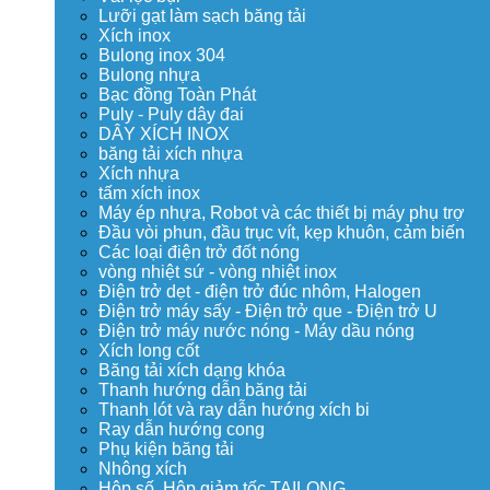
Lưỡi gạt làm sạch băng tải
Xích inox
Bulong inox 304
Bulong nhựa
Bạc đồng Toàn Phát
Puly - Puly dây đai
DÂY XÍCH INOX
băng tải xích nhựa
Xích nhựa
tấm xích inox
Máy ép nhựa, Robot và các thiết bị máy phụ trợ
Đầu vòi phun, đầu trục vít, kẹp khuôn, cảm biến
Các loại điện trở đốt nóng
vòng nhiệt sứ - vòng nhiệt inox
Điện trở dẹt - điện trở đúc nhôm, Halogen
Điện trở máy sấy - Điện trở que - Điện trở U
Điện trở máy nước nóng - Máy dầu nóng
Xích long cốt
Băng tải xích dạng khóa
Thanh hướng dẫn băng tải
Thanh lót và ray dẫn hướng xích bi
Ray dẫn hướng cong
Phụ kiện băng tải
Nhông xích
Hộp số, Hộp giảm tốc TAILONG