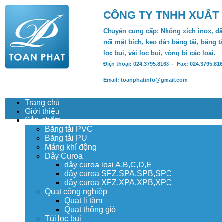
CÔNG TY TNHH XUẤT
Chuyên cung cấp: Nhông xích inox, dâ
nối mặt bích, keo dán băng tải, băng tả
lọc bụi, vải lọc bụi, vòng bi các loại.
Điện thoại: 024.3795.8168 - Fax: 024.3795.81
Email: toanphatinfo@gmail.com
Trang chủ
Giới thiệu
Sản phẩm
Băng tải PVC
Băng tải PU
Máng khí động
Dây Curoa
dây curoa loại A,B,C,D,E
dây curoa SPZ,SPA,SPB,SPC
dây curoa XPZ,XPA,XPB,XPC
Quạt công nghiệp
Quạt li tâm
Quạt thông gió
Túi lọc bụi