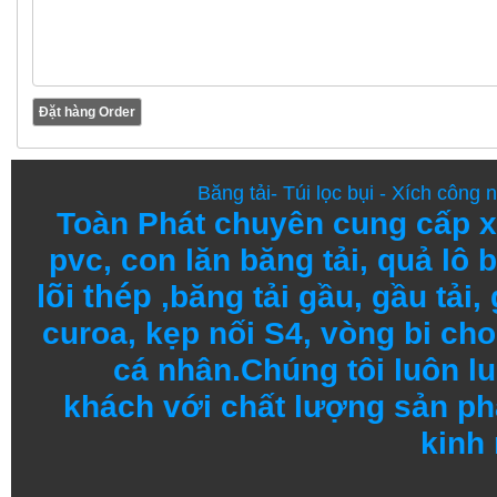
Băng tải
-
Túi lọc bụi
-
Xích công 
Toàn Phát chuyên cung cấp
x
pvc
,
con lăn băng tải
,
quả lô b
lõi thép
,
băng tải gầu
,
gầu tải
,
curoa,
kẹp nối S4
,
vòng bi
cho 
cá nhân.
Chúng tôi
luôn l
khách
với
chất lượng
sản
ph
kinh