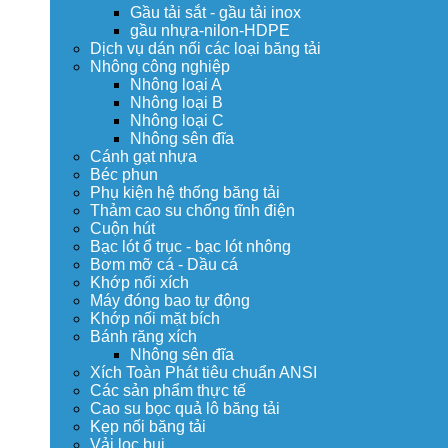
Gầu tải sắt - gầu tải inox
gầu nhựa-nilon-HDPE
Dịch vụ dán nối các loại băng tải
Nhông công nghiệp
Nhông loại A
Nhông loại B
Nhông loại C
Nhông sên đĩa
Cánh gạt nhựa
Béc phun
Phụ kiện hệ thống băng tải
Thảm cao su chống tĩnh điện
Cuộn hút
Bạc lót ổ trục - bạc lót nhông
Bơm mỡ cá - Dầu cá
Khớp nối xích
Máy đóng bao tự động
Khớp nối mặt bích
Bánh răng xích
Nhông sên đĩa
Xích Toàn Phát tiêu chuẩn ANSI
Các sản phẩm thực tế
Cao su bọc quả lô băng tải
Kẹp nối băng tải
Vải lọc bụi