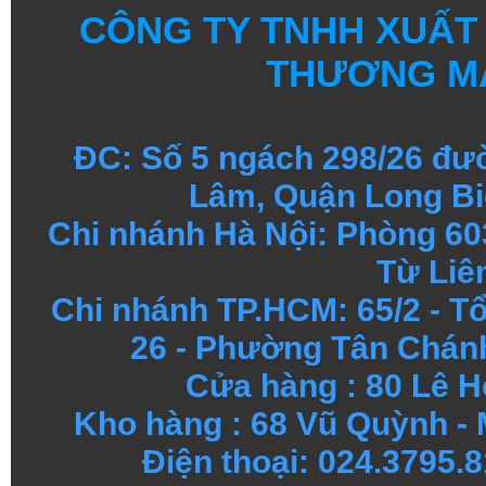
CÔNG TY TNHH XUẤT
THƯƠNG MẠ
ĐC: Số 5 ngách 298/26 đ
Lâm, Quận Long Bi
Chi nhánh Hà Nội: Phòng 60
Từ Liê
Chi nhánh TP.HCM: 65/2 - 
26 - Phường Tân Chánh
Cửa hàng
:
80 Lê H
Kho hàng
:
68 Vũ Quỳnh - 
Điện thoại: 024.3795