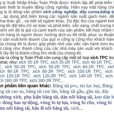
 Xuất Nhập Khẩu Toàn Phát được thành lập để phát triển 
anh thiết bị
truyền động công nghiệp. Hiện nay mặt hàng ch
g ty là dòng sản phẩm
xích công nghiệp
,
dây curoa
,
băng t
…áp dụng phổ biến trong các ngành sản xuất gạch men, dệt
hai thác gỗ…và một số ngành khác. Do đặc thù của ngành ki
g tôi đặt tiêu chí an toàn và phát triển, sẵn sàng, chất lượng 
 kèm với đó là giá cả cạnh tranh của sản phẩm, kết hợp nhằm 
ch hàng là người được hưởng dịch vụ tốt nhất, phục vụ thuận
nh sản xuất kinh doanh của quý vị công ty cũng như khách hà
a chúng tôi là được góp phần nhỏ vào việc vận hành trơn tr
t cũng như thành công của các nhà máy sản xuất với khác
i lấy đó là thành công lớn nhất của chúng tôi.
ài ra công ty Toàn Phát còn cung cấp một số loại
xích TPC
tr
 khác như:
xích 35-1R TPC
xích 35-2R TPC
xích 40-1R TPC
,
,
,
C
xích 50-1R TPC
xích 50-2R TPC
xích 60-1R TPC
xíc
,
,
,
,
ích 80-1R TPC
xích 80-2R TPC
xích 100-1R TPC
xích
,
,
,
ch 120-1R TPC
xích 120-2R TPC
xích 140-1R TPC
xích
,
,
,
ích 160-1R TPC
xích 160-2R TPC
,
,...
Băng tải pvc
,
túi lọc bụi
,
Băng 
n phẩm liên quan khác:
ng tải cao su
,
băng tải con lăn
,
băng tải gầu
,
gầu tải
,
dây
nhông xích
,
phụ kiện băng tải
,
dán nối băng tải
,
keo dán 
 đóng bao tự động
,
vòng bi tự lựa
,
vòng bi côn
,
vòng bi
im nối băng tải
,
bản lề nối băng tải
,
xích
...