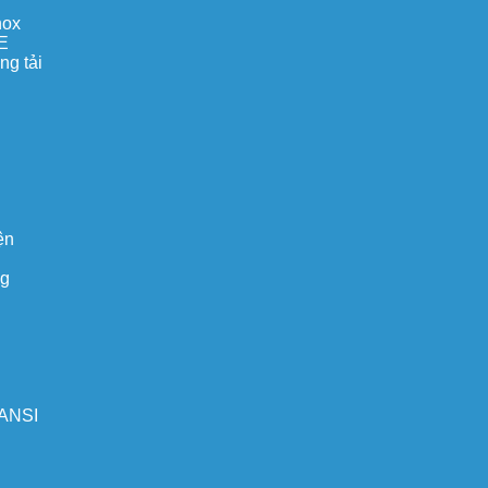
nox
E
ng tải
ện
ng
 ANSI