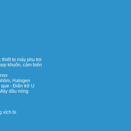
thiết bị máy phụ trợ
, kẹp khuôn, cảm biến
inox
c nhôm, Halogen
 que - Điện trở U
 Máy dầu nóng
 xích bi