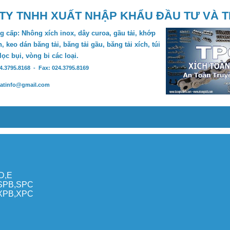
TY TNHH XUẤT NHẬP KHẨU ĐẦU TƯ VÀ 
 cấp: Nhông xích inox, dây curoa, gầu tải, khớp
, keo dán băng tải, băng tải gầu, băng tải xích, túi
 lọc bụi, vòng bi các loại.
24.3795.8168 - Fax: 024.3795.8169
hatinfo@gmail.com
,D,E
,SPB,SPC
,XPB,XPC