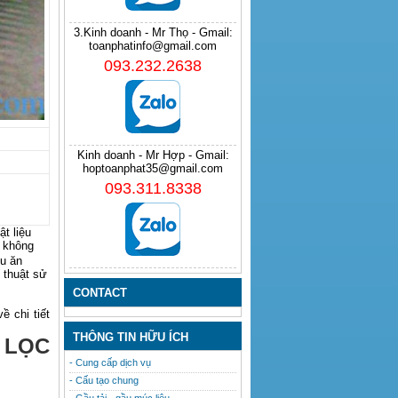
3.Kinh doanh - Mr Thọ - Gmail:
toanphatinfo@gmail.com
093.232.2638
Kinh doanh - Mr Hợp - Gmail:
hoptoanphat35@gmail.com
093.311.8338
ật liệu
không
ịu ăn
 thuật sử
CONTACT
ề chi tiết
THÔNG TIN HỮU ÍCH
 LỌC
- Cung cấp dịch vụ
- Cấu tạo chung