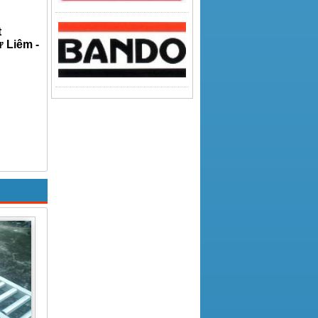
t
 Liêm -