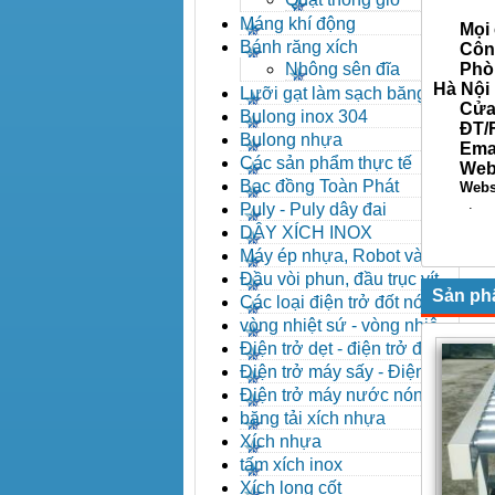
Máng khí động
Mọi c
Bánh răng xích
Công t
Nhông sên đĩa
Phòng 
Hà Nội
Lưỡi gạt làm sạch băng tải
Cửa hà
Bulong inox 304
ĐT/Fax
Bulong nhựa
Email
Các sản phẩm thực tế
Web
Bạc đồng Toàn Phát
Websi
.
Puly - Puly dây đai
DÂY XÍCH INOX
Máy ép nhựa, Robot và các
thiết bị máy phụ trợ
Đầu vòi phun, đầu trục vít,
Sản ph
kẹp khuôn, cảm biến
Các loại điện trở đốt nóng
vòng nhiệt sứ - vòng nhiệt
inox
Điện trở dẹt - điện trở đúc
nhôm, Halogen
Điện trở máy sấy - Điện trở
que - Điện trở U
Điện trở máy nước nóng -
Máy dầu nóng
băng tải xích nhựa
Xích nhựa
tấm xích inox
Xích long cốt