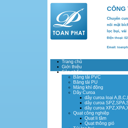
CÔNG 
Chuyên cung
nối mặt bích
lọc bụi, vải
Điện thoại: 0
Email: toanp
Trang chủ
Giới thiệu
Sản phẩm
Băng tải PVC
Băng tải PU
Máng khí động
Dây Curoa
dây curoa loại A,B,C
dây curoa SPZ,SPA
dây curoa XPZ,XPA
Quạt công nghiệp
Quạt li tâm
Quạt thông gió