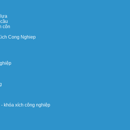
 lựa
 cầu
n côn
Xich Cong Nghiep
nghiệp
g
o - khóa xích công nghiệp