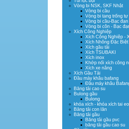
Túi lọc bụi
Vòng bi NSK, SKF Nhật
Vòng bi cầu
Vòng bi tang trống tự
Vòng bi cầu-Bạc đạn
Vòng bi côn - Bạc đạ
Xích Công Nghiệp
Xích Công Nghiệp - 
Xích Nhông Đặc Biệt
Xích gầu tải
Xích TSUBAKI
Xích inox
Khớp nối xích công 
Xích xe nâng
Xích Gầu Tải
Đầu máy khâu bafang
Đầu máy khâu Bafan
Băng tải cao su
Bulong gầu
Bulong
khóa xích - khóa xích tai e
Băng tải con lăn
Băng tải gầu
Băng tải gầu pvc
băng tải gầu cao su