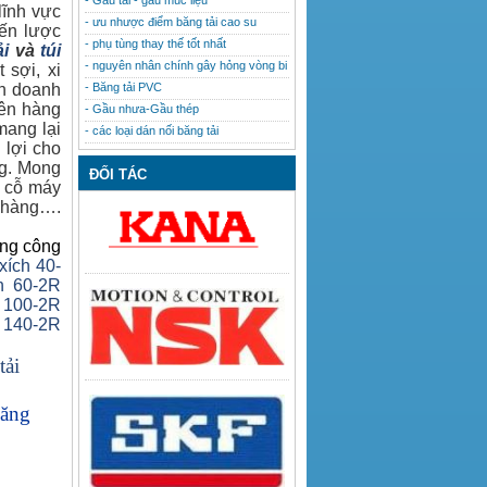
- Gầu tải - gầu múc liệu
lĩnh vực
- ưu nhược điểm băng tải cao su
iến lược
- phụ tùng thay thế tốt nhất
ải
và
túi
- nguyên nhân chính gây hỏng vòng bi
 sợi, xi
nh doanh
- Băng tải PVC
lên hàng
- Gầu nhưa-Gầu thép
mang lại
- các loại dán nối băng tải
 lợi cho
ng. Mong
ĐỐI TÁC
u cỗ máy
h hàng….
ong công
xích 40-
h 60-2R
 100-2R
 140-2R
tải
băng