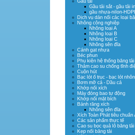
Gầu tải
Gầu tải sắt - gầu tải i
gầu nhựa-nilon-HDP
Dịch vụ dán nối các loại bă
Nhông công nghiệp
Nhông loại A
Nhông loại B
Nhông loại C
Nhông sên đĩa
Cánh gạt nhựa
Béc phun
Phụ kiện hệ thống băng tải
Thảm cao su chống tĩnh đi
Cuộn hút
Bạc lót ổ trục - bạc lót nhô
Bơm mỡ cá - Dầu cá
Khớp nối xích
Máy đóng bao tự động
Khớp nối mặt bích
Bánh răng xích
Nhông sên đĩa
Xích Toàn Phát tiêu chuẩn
Các sản phẩm thực tế
Cao su bọc quả lô băng tải
Kẹp nối băng tải