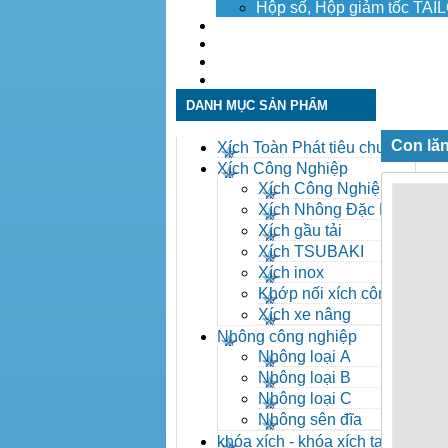
Hộp số, Hộp giảm tốc TA
Dịch vụ
Tuyển dụng
Tin tức
Liên hệ
DANH MỤC SẢN PHẨM
Con lăn
Xích Toàn Phát tiêu chuẩn
ANSI
Xích Công Nghiệp
Xích Công Nghiệp -
Xich Cong Nghiep
Xích Nhông Đặc Biệt
Xích gầu tải
Xích TSUBAKI
Xích inox
Khớp nối xích công
nghiệp
Xích xe nâng
Nhông công nghiệp
Nhông loại A
Nhông loại B
Nhông loại C
Nhông sên đĩa
khóa xích - khóa xích tai eo