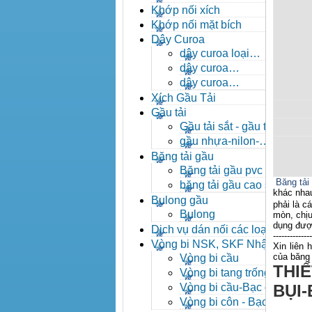
- khóa xích công nghiệp
Khớp nối xích
Khớp nối mặt bích
Dây Curoa
dây curoa loại
A,B,C,D,E
dây curoa
SPZ,SPA,SPB,SPC
dây curoa
XPZ,XPA,XPB,XPC
Xích Gầu Tải
Gầu tải
Gầu tải sắt - gầu tải
inox
gầu nhựa-nilon-
HDPE
Băng tải gầu
Băng tải gầu pvc
Băng tải 
băng tải gầu cao su
khác nhau
Bulong gầu
phải là c
Bulong
mòn, chịu
dụng được
Dịch vụ dán nối các loại
--------------
băng tải
Vòng bi NSK, SKF Nhật
Xin liên 
của băng 
Vòng bi cầu
THI
Vòng bi tang trống tự
lựa
Vòng bi cầu-Bạc đạn
BỤI
cầu
Vòng bi côn - Bạc