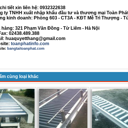
hi tiết xin liên hệ:
0932322638
y TNHH xuất nhập khẩu đầu tư và thương mại Toàn Phá
kinh doanh: Phòng 603 - CT3A - KĐT Mễ Trì Thượng - Từ
ng: 321 Phạm Văn Đồng - Từ Liêm - Hà Nội
: 02438.489.388
: huaquyetthang@gmail.com
site:
toanphatinfo.com
te:
bangtaitoanphat.com
ẩm cùng loại khác