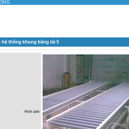
ILONG
 hệ thống khung băng tải 5
Hình ảnh