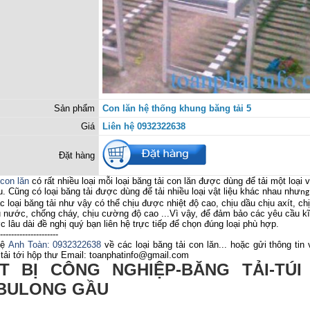
Sản phẩm
Con lăn hệ thống khung băng tải 5
Giá
Liên hệ 0932322638
Đặt hàng
con lăn
có rất nhiều loại mỗi loại băng tải con lăn được dùng để tải một loại v
. Cũng có loại băng tải được dùng để tải nhiều loại vật liệu khác nhau như
ng
ác loại băng tải như vậy có thể chịu được nhiệt độ cao, chịu dầu chịu axít, ch
 nước, chống cháy, chịu cường độ cao ...Vì vậy, để đảm bảo các yêu cầu kĩ
 lâu dài đề nghị quý bạn liên hệ trực tiếp để chọn đúng loại phù hợp.
---------------------
hệ
Anh Toàn: 0932322638
về các loại băng tải con lăn... hoặc gửi thông tin v
tải tới hộp thư Email: toanphatinfo@gmail.com
ẾT BỊ CÔNG NGHIỆP-BĂNG TẢI-TÚI
-BULONG GẦU