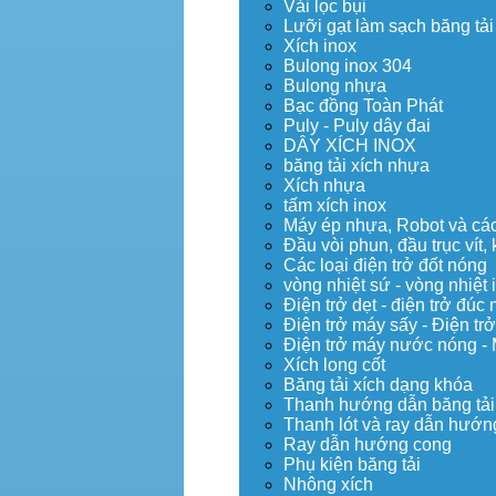
Vải lọc bụi
Lưỡi gạt làm sạch băng tải
Xích inox
Bulong inox 304
Bulong nhựa
Bạc đồng Toàn Phát
Puly - Puly dây đai
DÂY XÍCH INOX
băng tải xích nhựa
Xích nhựa
tấm xích inox
Máy ép nhựa, Robot và các 
Đầu vòi phun, đầu trục vít
Các loại điện trở đốt nóng
vòng nhiệt sứ - vòng nhiệt 
Điện trở dẹt - điện trở đú
Điện trở máy sấy - Điện trở
Điện trở máy nước nóng -
Xích long cốt
Băng tải xích dạng khóa
Thanh hướng dẫn băng tải
Thanh lót và ray dẫn hướng
Ray dẫn hướng cong
Phụ kiện băng tải
Nhông xích