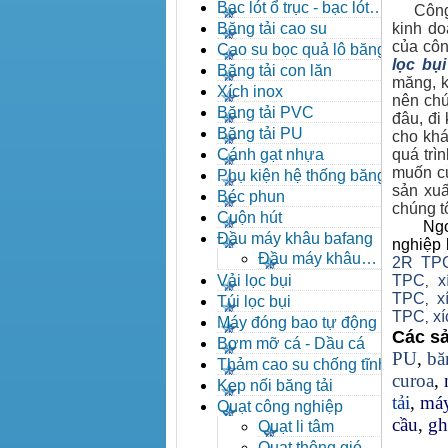
đạn côn
Bạc lót ổ trục - bạc lót
Công ty
nhông
Băng tải cao su
kinh do
của côn
Cao su bọc quả lô băng tải
lọc bụi
Băng tải con lăn
măng, k
Xích inox
nên chún
Băng tải PVC
đâu, đi
Băng tải PU
cho khá
Cánh gạt nhựa
quá trì
muốn củ
Phụ kiện hệ thống băng tải
sản xuấ
Béc phun
chúng tô
Cuộn hút
Ngo
Đầu máy khâu bafang
nghiệp
Đầu máy khâu
2R TP
Bafang
Vải lọc bụi
TPC
x
,
TPC
xí
,
Túi lọc bụi
TPC
x
,
Máy đóng bao tự động
Các sả
Bơm mỡ cá - Dầu cá
PU
,
bă
Thảm cao su chống tĩnh
curoa
,
điện
Kẹp nối băng tải
tải
,
máy
Quạt công nghiệp
cầu
,
gh
Quạt li tâm
Quạt thông gió