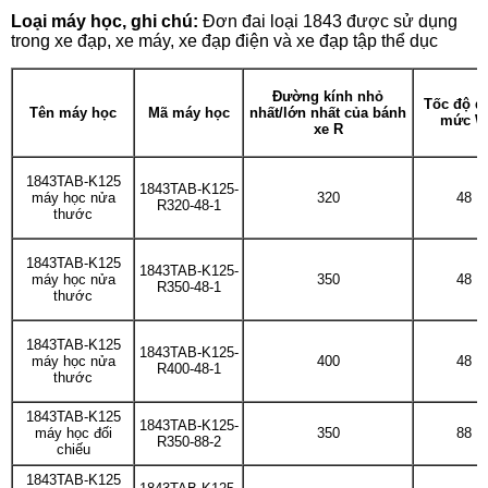
Loại máy học, ghi chú:
Đơn đai loại 1843 được sử dụng
trong xe đạp, xe máy, xe đạp điện và xe đạp tập thể dục
Đường kính nhỏ
Tốc độ đ
Tên máy học
Mã máy học
nhất/lớn nhất của bánh
mức W
xe R
1843TAB-K125
1843TAB-K125-
máy học nửa
320
48
R320-48-1
thước
1843TAB-K125
1843TAB-K125-
máy học nửa
350
48
R350-48-1
thước
1843TAB-K125
1843TAB-K125-
máy học nửa
400
48
R400-48-1
thước
1843TAB-K125
1843TAB-K125-
máy học đối
350
88
R350-88-2
chiếu
1843TAB-K125