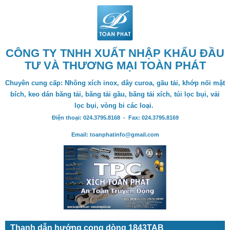
CÔNG TY TNHH XUẤT NHẬP KHẨU ĐẦU
TƯ VÀ THƯƠNG MẠI TOÀN PHÁT
Chuyên cung cấp: Nhông xích inox, dây curoa, gầu tải, khớp nối mặt
bích, keo dán băng tải, băng tải gầu, băng tải xích, túi lọc bụi, vải
lọc bụi, vòng bi các loại.
Điện thoại: 024.3795.8168 - Fax: 024.3795.8169
Email: toanphatinfo@gmail.com
Thanh dẫn hướng cong dòng 1843TAB