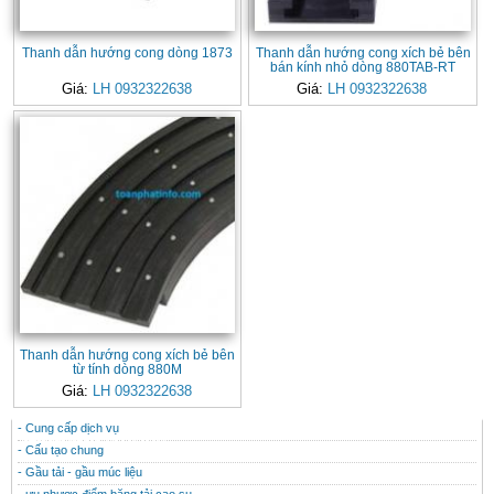
Thanh dẫn hướng cong dòng 1873
Thanh dẫn hướng cong xích bẻ bên
bán kính nhỏ dòng 880TAB-RT
Giá:
LH 0932322638
Giá:
LH 0932322638
Thanh dẫn hướng cong xích bẻ bên
từ tính dòng 880M
Giá:
LH 0932322638
- Cung cấp dịch vụ
CONTACT
THÔNG TIN HỮU ÍCH
- Cấu tạo chung
- Gầu tải - gầu múc liệu
- ưu nhược điểm băng tải cao su