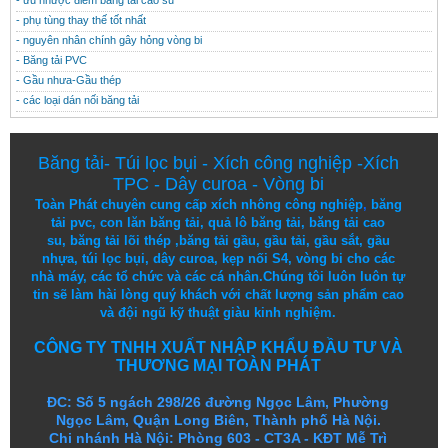
- phụ tùng thay thế tốt nhất
- nguyên nhân chính gây hỏng vòng bi
- Băng tải PVC
- Gầu nhưa-Gầu thép
- các loại dán nối băng tải
Băng tải
-
Túi lọc bụi
-
Xích công nghiệp
-
Xích
TPC
-
Dây curoa
-
Vòng bi
Toàn Phát chuyên cung cấp
xích nhông công nghiệp
,
băng
tải pvc
,
con lăn băng tải
,
quả lô băng tải
,
băng tải cao
su
,
băng tải lõi thép
,
băng tải gầu
,
gầu tải
,
gầu sắt
,
gầu
nhựa
,
túi lọc bụi
, dây curoa,
kẹp nối S4
,
vòng bi
cho các
nhà máy, các tổ chức và các cá nhân.
Chúng tôi
luôn luôn
tự
tin
sẽ
làm
hài lòng
quý khách
với
chất lượng
sản
phẩm
cao
và
đội ngũ
kỹ thuật
giàu kinh nghiệm.
CÔNG TY TNHH XUẤT NHẬP KHẨU ĐẦU TƯ VÀ
THƯƠNG MẠI TOÀN PHÁT
ĐC: Số 5 ngách 298/26 đường Ngọc Lâm, Phường
Ngọc Lâm, Quận Long Biên, Thành phố Hà Nội.
Chi nhánh Hà Nội: Phòng 603 - CT3A - KĐT Mễ Trì