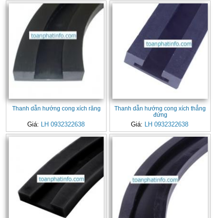
Thanh dẫn hướng cong xích răng
Thanh dẫn hướng cong xích thẳng
đứng
Giá:
LH 0932322638
Giá:
LH 0932322638