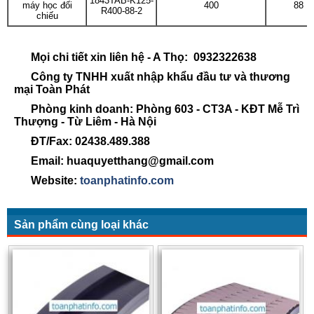
1843TAB-K125-
máy học đối
400
88
R400-88-2
chiếu
Mọi chi tiết xin liên hệ - A Thọ: 0932322638
Công ty TNHH xuất nhập khẩu đầu tư và thương
mại Toàn Phát
Phòng kinh doanh: Phòng 603 - CT3A - KĐT Mễ Trì
Thượng - Từ Liêm - Hà Nội
ĐT/Fax: 02438.489.388
Email: huaquyetthang@gmail.com
Website:
toanphatinfo.com
Sản phẩm cùng loại khác