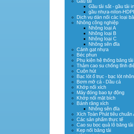
Gầu tải
Gầu tải sắt - gầu tải i
gầu nhựa-nilon-HDP
Dịch vụ dán nối các loại bă
Nhông công nghiệp
Nhông loại A
Nhông loại B
Nhông loại C
Nhông sên đĩa
Cánh gạt nhựa
Béc phun
Phụ kiện hệ thống băng tải
Thảm cao su chống tĩnh đi
Cuộn hút
Bạc lót ổ trục - bạc lót nhô
Bơm mỡ cá - Dầu cá
Khớp nối xích
Máy đóng bao tự động
Khớp nối mặt bích
Bánh răng xích
Nhông sên đĩa
Xích Toàn Phát tiêu chuẩn
Các sản phẩm thực tế
Cao su bọc quả lô băng tải
Kẹp nối băng tải