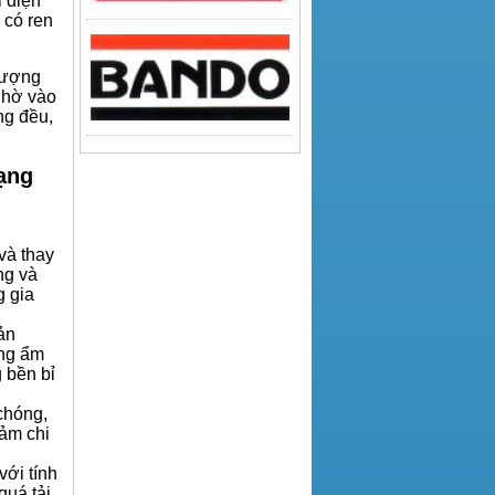
i điện
ị có ren
lượng
Nhờ vào
ng đều,
ạng
và thay
ng và
g gia
ản
ờng ẩm
 bền bỉ
chóng,
iảm chi
với tính
quá tải