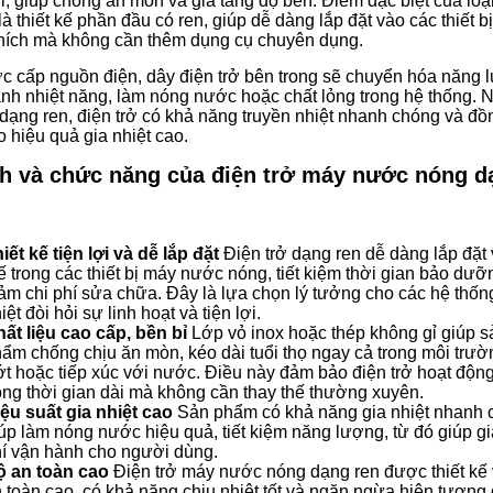
ỉ, giúp chống ăn mòn và gia tăng độ bền. Điểm đặc biệt của loạ
là thiết kế phần đầu có ren, giúp dễ dàng lắp đặt vào các thiết b
hích mà không cần thêm dụng cụ chuyên dụng.
c cấp nguồn điện, dây điện trở bên trong sẽ chuyển hóa năng 
ành nhiệt năng, làm nóng nước hoặc chất lỏng trong hệ thống. 
ế dạng ren, điện trở có khả năng truyền nhiệt nhanh chóng và đồ
 hiệu quả gia nhiệt cao.
ch và chức năng của điện trở máy nước nóng d
iết kế tiện lợi và dễ lắp đặt
Điện trở dạng ren dễ dàng lắp đặt 
ế trong các thiết bị máy nước nóng, tiết kiệm thời gian bảo dưỡ
ảm chi phí sửa chữa. Đây là lựa chọn lý tưởng cho các hệ thốn
iệt đòi hỏi sự linh hoạt và tiện lợi.
ất liệu cao cấp, bền bỉ
Lớp vỏ inox hoặc thép không gỉ giúp s
ẩm chống chịu ăn mòn, kéo dài tuổi thọ ngay cả trong môi trư
t hoặc tiếp xúc với nước. Điều này đảm bảo điện trở hoạt động
ong thời gian dài mà không cần thay thế thường xuyên.
ệu suất gia nhiệt cao
Sản phẩm có khả năng gia nhiệt nhanh 
úp làm nóng nước hiệu quả, tiết kiệm năng lượng, từ đó giúp g
í vận hành cho người dùng.
ộ an toàn cao
Điện trở máy nước nóng dạng ren được thiết kế 
 toàn cao, có khả năng chịu nhiệt tốt và ngăn ngừa hiện tượng 