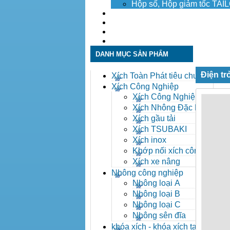
Hộp số, Hộp giảm tốc TA
Dịch vụ
Tuyển dụng
Tin tức
Liên hệ
DANH MỤC SẢN PHẨM
Điện t
Xích Toàn Phát tiêu chuẩn
ANSI
Xích Công Nghiệp
Xích Công Nghiệp -
Xich Cong Nghiep
Xích Nhông Đặc Biệt
Xích gầu tải
Xích TSUBAKI
Xích inox
Khớp nối xích công
nghiệp
Xích xe nâng
Nhông công nghiệp
Nhông loại A
Nhông loại B
Nhông loại C
Nhông sên đĩa
khóa xích - khóa xích tai eo