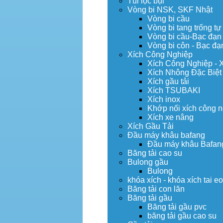
Túi lọc bụi
Vòng bi NSK, SKF Nhật
Vòng bi cầu
Vòng bi tang trống tự
Vòng bi cầu-Bạc đạn
Vòng bi côn - Bạc đạ
Xích Công Nghiệp
Xích Công Nghiệp - 
Xích Nhông Đặc Biệt
Xích gầu tải
Xích TSUBAKI
Xích inox
Khớp nối xích công 
Xích xe nâng
Xích Gầu Tải
Đầu máy khâu bafang
Đầu máy khâu Bafan
Băng tải cao su
Bulong gầu
Bulong
khóa xích - khóa xích tai e
Băng tải con lăn
Băng tải gầu
Băng tải gầu pvc
băng tải gầu cao su