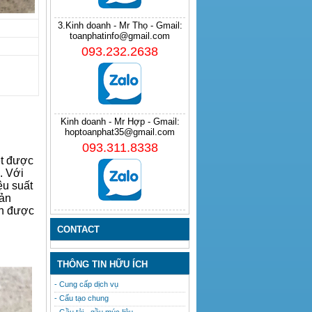
3.Kinh doanh - Mr Thọ - Gmail:
toanphatinfo@gmail.com
093.232.2638
Kinh doanh - Mr Hợp - Gmail:
hoptoanphat35@gmail.com
093.311.8338
ệt được
. Với
ệu suất
Sản
òn được
CONTACT
THÔNG TIN HỮU ÍCH
- Cung cấp dịch vụ
- Cấu tạo chung