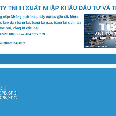
TY TNHH XUẤT NHẬP KHẨU ĐẦU TƯ VÀ 
 cấp: Nhông xích inox, dây curoa, gầu tải, khớp
, keo dán băng tải, băng tải gầu, băng tải xích, túi
 lọc bụi, vòng bi các loại.
24.3795.8168 - Fax: 024.3795.8169
hatinfo@gmail.com
,D,E
,SPB,SPC
,XPB,XPC