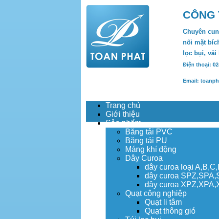
CÔNG 
Chuyên cung
nối mặt bích
lọc bụi, vải
Điện thoại: 0
Email: toanp
Trang chủ
Giới thiệu
Sản phẩm
Băng tải PVC
Băng tải PU
Máng khí động
Dây Curoa
dây curoa loại A,B,C
dây curoa SPZ,SPA
dây curoa XPZ,XPA
Quạt công nghiệp
Quạt li tâm
Quạt thông gió