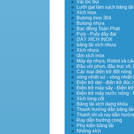
Vải lọc bụi
Lưỡi gạt làm sạch băng tải
Xích inox
Bulong inox 304
Bulong nhựa
Bạc đồng Toàn Phát
Puly - Puly dây đai
DÂY XÍCH INOX
băng tải xích nhựa
Xích nhựa
tấm xích inox
Máy ép nhựa, Robot và các 
Đầu vòi phun, đầu trục vít
Các loại điện trở đốt nóng
vòng nhiệt sứ - vòng nhiệt 
Điện trở dẹt - điện trở đú
Điện trở máy sấy - Điện trở
Điện trở máy nước nóng -
Xích long cốt
Băng tải xích dạng khóa
Thanh hướng dẫn băng tải
Thanh lót và ray dẫn hướng
Ray dẫn hướng cong
Phụ kiện băng tải
Nhông xích