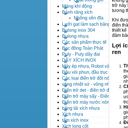
không g
trở này 
Máng khí động
tương t
Bánh răng xích
Nhông sên đĩa
Khi đượ
Lưỡi gạt làm sạch băng tải
điện th
Bulong inox 304
thiết k
đảm bảo
Bulong nhựa
Các sản phẩm thực tế
Lợi í
Bạc đồng Toàn Phát
ren
Puly - Puly dây đai
DÂY XÍCH INOX
Th
Máy ép nhựa, Robot và các
th
thiết bị máy phụ trợ
Đầu vòi phun, đầu trục vít,
gi
kẹp khuôn, cảm biến
Các loại điện trở đốt nóng
nh
vòng nhiệt sứ - vòng nhiệt
Ch
inox
Điện trở dẹt - điện trở đúc
ph
nhôm, Halogen
Điện trở máy sấy - Điện trở
ướ
que - Điện trở U
tr
Điện trở máy nước nóng -
Hi
Máy dầu nóng
băng tải xích nhựa
gi
Xích nhựa
ph
tấm xích inox
Đ
Xích long cốt
an