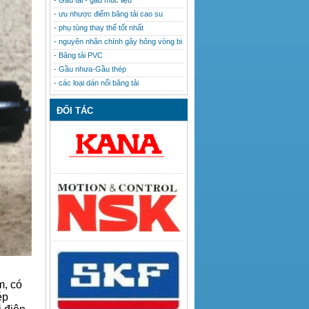
- Gầu tải - gầu múc liệu
- ưu nhược điểm băng tải cao su
- phụ tùng thay thế tốt nhất
- nguyên nhân chính gây hỏng vòng bi
- Băng tải PVC
- Gầu nhưa-Gầu thép
- các loại dán nối băng tải
ĐỐI TÁC
m, có
ép