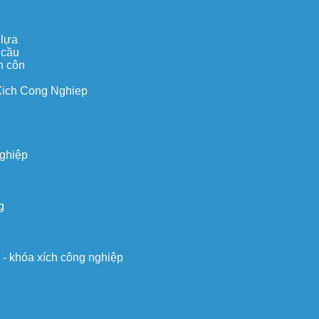
 lựa
 cầu
n côn
Xich Cong Nghiep
nghiệp
g
o - khóa xích công nghiệp