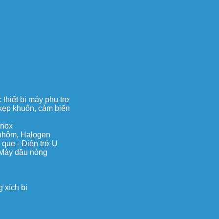
thiết bị máy phụ trợ
, kẹp khuôn, cảm biến
inox
c nhôm, Halogen
 que - Điện trở U
 Máy dầu nóng
 xích bi