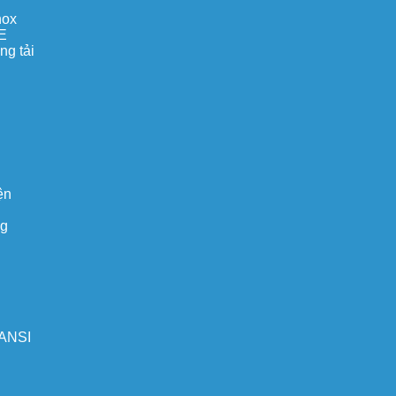
nox
E
ng tải
ện
ng
 ANSI