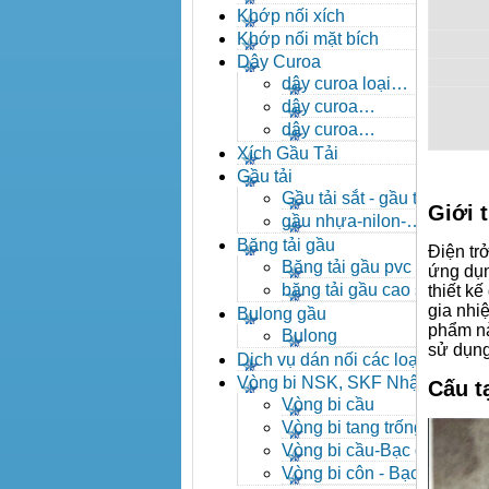
- khóa xích công nghiệp
Khớp nối xích
Khớp nối mặt bích
Dây Curoa
dây curoa loại
A,B,C,D,E
dây curoa
SPZ,SPA,SPB,SPC
dây curoa
XPZ,XPA,XPB,XPC
Xích Gầu Tải
Gầu tải
Gầu tải sắt - gầu tải
Giới 
inox
gầu nhựa-nilon-
HDPE
Băng tải gầu
Điện tr
Băng tải gầu pvc
ứng dụn
băng tải gầu cao su
thiết kế
gia nhiệ
Bulong gầu
phẩm n
Bulong
sử dụng
Dịch vụ dán nối các loại
băng tải
Vòng bi NSK, SKF Nhật
Cấu t
Vòng bi cầu
Vòng bi tang trống tự
lựa
Vòng bi cầu-Bạc đạn
cầu
Vòng bi côn - Bạc