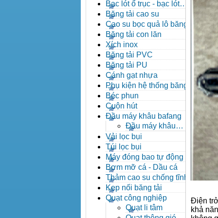
đạn côn
Bạc lót ổ trục - bạc lót
nhông
Băng tải cao su
Cao su bọc quả lô băng tải
Băng tải con lăn
Xích inox
Băng tải PVC
Băng tải PU
Cánh gạt nhựa
Phụ kiện hệ thống băng tải
Béc phun
Cuộn hút
Đầu máy khâu bafang
Đầu máy khâu
Bafang
Vải lọc bụi
Túi lọc bụi
Máy đóng bao tự động
Bơm mỡ cá - Dầu cá
Thảm cao su chống tĩnh
điện
Kẹp nối băng tải
Quạt công nghiệp
Điện tr
Quạt li tâm
khả năn
Quạt thông gió