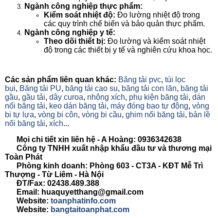
Ngành công nghiệp thực phẩm:
Kiểm soát nhiệt độ:
Đo lường nhiệt độ trong
các quy trình chế biến và bảo quản thực phẩm.
Ngành công nghiệp y tế:
Theo dõi thiết bị:
Đo lường và kiểm soát nhiệt
độ trong các thiết bị y tế và nghiên cứu khoa học.
Các sản phẩm liên quan khác:
Băng tải pvc
,
túi lọc
bụi
,
Băng tải PU
,
băng tải cao su
,
băng tải con lăn
,
băng tải
gầu
,
gầu tải
,
dây curoa
,
nhông xích
,
phụ kiện băng tải
,
dán
nối băng tải
,
keo dán băng tải
,
máy đóng bao tự động
,
vòng
bi tự lựa
,
vòng bi côn
,
vòng bi cầu
,
ghim nối băng tải
,
bản lề
nối băng tải
,
xích
...
Mọi chi tiết xin liên hệ - A Hoàng: 0936342638
Công ty TNHH xuất nhập khẩu đầu tư và thương mại
Toàn Phát
Phòng kinh doanh: Phòng 603 - CT3A - KĐT Mễ Trì
Thượng - Từ Liêm - Hà Nội
ĐT/Fax: 02438.489.388
Email: huaquyetthang@gmail.com
Website:
toanphatinfo.com
Website:
bangtaitoanphat.com