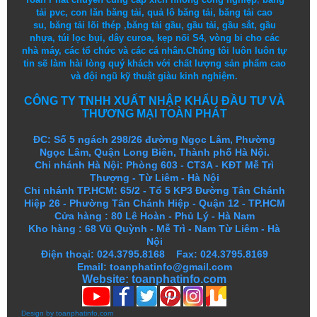
tải pvc
,
con lăn băng tải
,
quả lô băng tải
,
băng tải cao
su
,
băng tải lõi thép
,
băng tải gầu
,
gầu tải
,
gầu sắt
,
gầu
nhựa
,
túi lọc bụi
, dây curoa,
kẹp nối S4
,
vòng bi
cho các
nhà máy, các tổ chức và các cá nhân.
Chúng tôi
luôn luôn
tự
tin
sẽ
làm
hài lòng
quý khách
với
chất lượng
sản
phẩm
cao
và
đội ngũ
kỹ thuật
giàu kinh nghiệm.
CÔNG TY TNHH XUẤT NHẬP KHẨU ĐẦU TƯ VÀ
THƯƠNG MẠI TOÀN PHÁT
ĐC: Số 5 ngách 298/26 đường Ngọc Lâm, Phường
Ngọc Lâm, Quận Long Biên, Thành phố Hà Nội.
Chi nhánh Hà Nội: Phòng 603 - CT3A - KĐT Mễ Trì
Thượng - Từ Liêm - Hà Nội
Chi nhánh TP.HCM: 65/2 - Tổ 5 KP3 Đường Tân Chánh
Hiệp 26 - Phường Tân Chánh Hiệp - Quận 12 - TP.HCM
Cửa hàng
:
80 Lê Hoàn - Phủ Lý - Hà Nam
Kho hàng
:
68 Vũ Quỳnh - Mễ Trì - Nam Từ Liêm - Hà
Nội
Điện thoại: 024.3795.8168 Fax: 024.3795.8169
Email: toanphatinfo@gmail.com
Website:
toanphatinfo.com
Design by
toanphatinfo.com