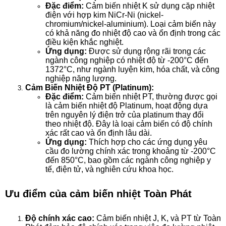
Đặc điểm:
Cảm biến nhiệt K sử dụng cặp nhiệt
điện với hợp kim NiCr-Ni (nickel-
chromium/nickel-aluminium). Loại cảm biến này
có khả năng đo nhiệt độ cao và ổn định trong các
điều kiện khắc nghiệt.
Ứng dụng:
Được sử dụng rộng rãi trong các
ngành công nghiệp có nhiệt độ từ -200°C đến
1372°C, như ngành luyện kim, hóa chất, và công
nghiệp năng lượng.
Cảm Biến Nhiệt Độ PT (Platinum):
Đặc điểm:
Cảm biến nhiệt PT, thường được gọi
là cảm biến nhiệt độ Platinum, hoạt động dựa
trên nguyên lý điện trở của platinum thay đổi
theo nhiệt độ. Đây là loại cảm biến có độ chính
xác rất cao và ổn định lâu dài.
Ứng dụng:
Thích hợp cho các ứng dụng yêu
cầu đo lường chính xác trong khoảng từ -200°C
đến 850°C, bao gồm các ngành công nghiệp y
tế, điện tử, và nghiên cứu khoa học.
Ưu điểm của cảm biến nhiệt Toàn Phát
Độ chính xác cao:
Cảm biến nhiệt J, K, và PT từ Toàn