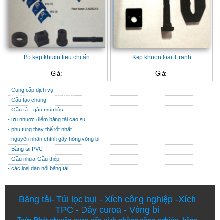
Bộ kẹp khuôn tiêu chuẩn
Kẹp khuôn loại T rãnh
Giá:
Giá:
- Cung cấp dịch vụ
CONTACT
THÔNG TIN HỮU ÍCH
- Cấu tạo chung
- Gầu tải - gầu múc liệu
- ưu nhược điểm băng tải cao su
- phụ tùng thay thế tốt nhất
- nguyên nhân chính gây hỏng vòng bi
- Băng tải PVC
- Gầu nhưa-Gầu thép
- các loại dán nối băng tải
Băng tải
-
Túi lọc bụi
-
Xích công nghiệp
-
Xích
TPC
-
Dây curoa
-
Vòng bi
Toàn Phát chuyên cung cấp
xích nhông công nghiệp
,
băng