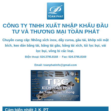
CÔNG TY TNHH XUẤT NHẬP KHẨU ĐẦU
TƯ VÀ THƯƠNG MẠI TOÀN PHÁT
Chuyên cung cấp: Nhông xích inox, dây curoa, gầu tải, khớp nối mặt
bích, keo dán băng tải, băng tải gầu, băng tải xích, túi lọc bụi, vải
lọc bụi, vòng bi các loại.
Điện thoại: 024.3795.8168 - Fax: 024.3795.8169
Email: toanphatinfo@gmail.com
Cảm biến nhiệt J, K, PT