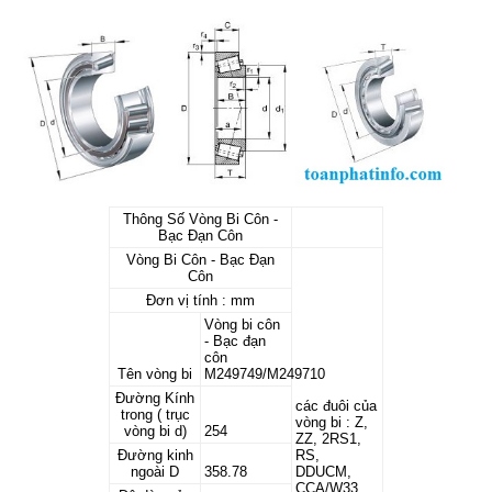
Thông Số Vòng Bi Côn -
Bạc Đạn Côn
Vòng Bi Côn - Bạc Đạn
Côn
Đơn vị tính : mm
Vòng bi côn
- Bạc đạn
côn
Tên vòng bi
M249749/M249710
Đường Kính
các đuôi của
trong ( trục
vòng bi : Z,
vòng bi d)
254
ZZ, 2RS1,
Đường kinh
RS,
ngoài D
358.78
DDUCM,
CCA/W33,