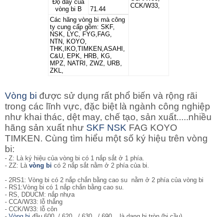
Độ dày của
CCK/W33,
vòng bi B
71.44
Các hãng vòng bi mà công
ty cung cấp gồm: SKF,
NSK, LYC, FYG,FAG,
NTN, KOYO,
THK,IKO,TIMKEN,ASAHI,
C&U, EPK, HRB, KG,
MPZ, NATRI, ZWZ, URB,
ZKL,
Vòng bi
được sử dụng rất phổ biến và rộng rãi
trong các lĩnh vực, đặc biệt là ngành công nghiệp
như khai thác, dệt may, chế tạo, sản xuất.....nhiều
hãng sản xuất như
SKF
NSK
FAG KOYO
TIMKEN. Cùng tìm hiểu một số ký hiệu trên vòng
bi:
- Z: Là ký hiệu của vòng bi có 1 nắp sắt ở 1 phía.
- ZZ: Là
vòng bi
có 2 nắp sắt nằm ở 2 phía của bi.
- 2RS1: Vòng bi
có 2 nắp chắn bằng cao su nằm ở 2 phía của vòng bi
- RS1:Vòng bi có 1 nắp chắn bằng cao su.
- RS, DDUCM: nắp nhựa
- CCA/W33: lỗ thẳng
- CCK/W33: lỗ côn
-
Vòng bi
đầu 600../ 620.../ 630.../ 690... là dạng bi tròn (bi cầu)