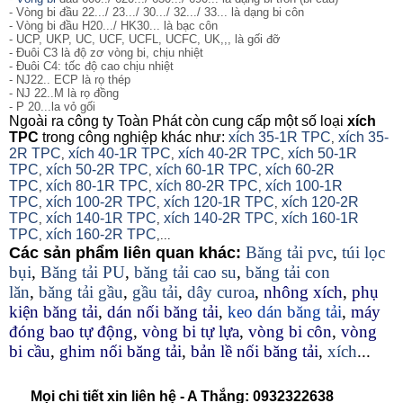
- Vòng bi đầu 22.../ 23.../ 30.../ 32.../ 33... là dạng bi côn
- Vòng bi đầu H20.../ HK30... là bạc côn
- UCP, UKP, UC, UCF, UCFL, UCFC, UK,,, là gối đỡ
- Đuôi C3 là độ zơ vòng bi, chịu nhiệt
- Đuôi C4: tốc độ cao chịu nhiệt
- NJ22.. ECP là rọ thép
- NJ 22..M là rọ đồng
- P 20...la vỏ gối
Ngoài ra công ty Toàn Phát còn cung cấp một số loại
xích
TPC
trong công nghiệp khác như:
xích 35-1R TPC
xích 35-
,
2R TPC
xích 40-1R TPC
xích 40-2R TPC
xích 50-1R
,
,
,
TPC
xích 50-2R TPC
xích 60-1R TPC
xích 60-2R
,
,
,
TPC
xích 80-1R TPC
xích 80-2R TPC
xích 100-1R
,
,
,
TPC
xích 100-2R TPC
xích 120-1R TPC
xích 120-2R
,
,
,
TPC
xích 140-1R TPC
xích 140-2R TPC
xích 160-1R
,
,
,
TPC
xích 160-2R TPC
,
,...
Băng tải pvc
,
túi lọc
Các sản phẩm liên quan khác:
bụi
,
Băng tải PU
,
băng tải cao su
,
băng tải con
lăn
,
băng tải gầu
,
gầu tải
,
dây curoa
,
nhông xích
,
phụ
kiện băng tải
,
dán nối băng tải
,
keo dán băng tải
,
máy
đóng bao tự động
,
vòng bi tự lựa
,
vòng bi côn
,
vòng
bi cầu
,
ghim nối băng tải
,
bản lề nối băng tải
,
xích
...
Mọi chi tiết xin liên hệ - A Thắng:
0932322638