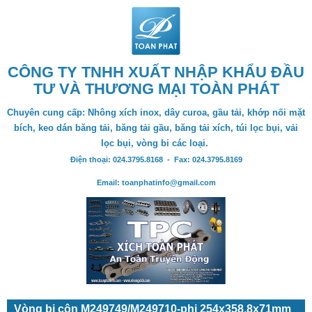
CÔNG TY TNHH XUẤT NHẬP KHẨU ĐẦU
TƯ VÀ THƯƠNG MẠI TOÀN PHÁT
Chuyên cung cấp: Nhông xích inox, dây curoa, gầu tải, khớp nối mặt
bích, keo dán băng tải, băng tải gầu, băng tải xích, túi lọc bụi, vải
lọc bụi, vòng bi các loại.
Điện thoại: 024.3795.8168 - Fax: 024.3795.8169
Email: toanphatinfo@gmail.com
Vòng bi côn M249749/M249710-phi 254x358.8x71mm