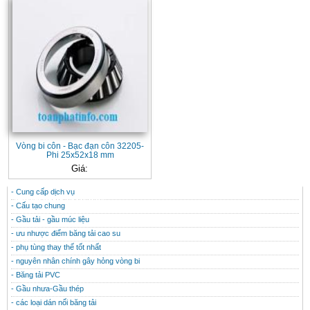
Vòng bi côn - Bạc đạn côn 32205-
Phi 25x52x18 mm
Giá:
- Cung cấp dịch vụ
CONTACT
THÔNG TIN HỮU ÍCH
- Cấu tạo chung
- Gầu tải - gầu múc liệu
- ưu nhược điểm băng tải cao su
- phụ tùng thay thế tốt nhất
- nguyên nhân chính gây hỏng vòng bi
- Băng tải PVC
- Gầu nhưa-Gầu thép
- các loại dán nối băng tải