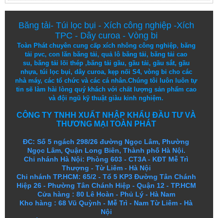
Băng tải
-
Túi lọc bụi
-
Xích công nghiệp
-
Xích
TPC
-
Dây curoa
-
Vòng bi
Toàn Phát chuyên cung cấp
xích nhông công nghiệp
,
băng
tải pvc
,
con lăn băng tải
,
quả lô băng tải
,
băng tải cao
su
,
băng tải lõi thép
,
băng tải gầu
,
gầu tải
,
gầu sắt
,
gầu
nhựa
,
túi lọc bụi
, dây curoa,
kẹp nối S4
,
vòng bi
cho các
nhà máy, các tổ chức và các cá nhân.
Chúng tôi
luôn luôn
tự
tin
sẽ
làm
hài lòng
quý khách
với
chất lượng
sản
phẩm
cao
và
đội ngũ
kỹ thuật
giàu kinh nghiệm.
CÔNG TY TNHH XUẤT NHẬP KHẨU ĐẦU TƯ VÀ
THƯƠNG MẠI TOÀN PHÁT
ĐC: Số 5 ngách 298/26 đường Ngọc Lâm, Phường
Ngọc Lâm, Quận Long Biên, Thành phố Hà Nội.
Chi nhánh Hà Nội: Phòng 603 - CT3A - KĐT Mễ Trì
Thượng - Từ Liêm - Hà Nội
Chi nhánh TP.HCM: 65/2 - Tổ 5 KP3 Đường Tân Chánh
Hiệp 26 - Phường Tân Chánh Hiệp - Quận 12 - TP.HCM
Cửa hàng
:
80 Lê Hoàn - Phủ Lý - Hà Nam
Kho hàng
:
68 Vũ Quỳnh - Mễ Trì - Nam Từ Liêm - Hà
Nội