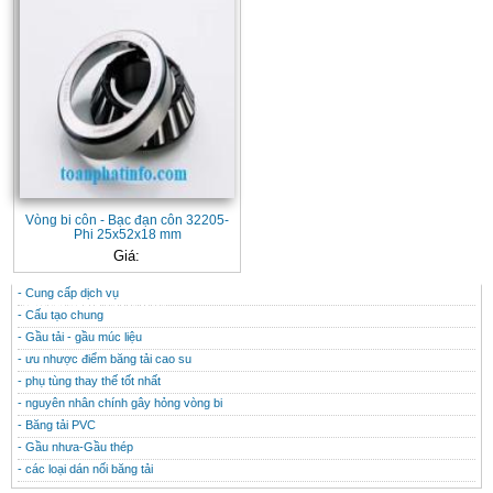
Vòng bi côn - Bạc đạn côn 32205-
Phi 25x52x18 mm
Giá:
- Cung cấp dịch vụ
CONTACT
THÔNG TIN HỮU ÍCH
- Cấu tạo chung
- Gầu tải - gầu múc liệu
- ưu nhược điểm băng tải cao su
- phụ tùng thay thế tốt nhất
- nguyên nhân chính gây hỏng vòng bi
- Băng tải PVC
- Gầu nhưa-Gầu thép
- các loại dán nối băng tải