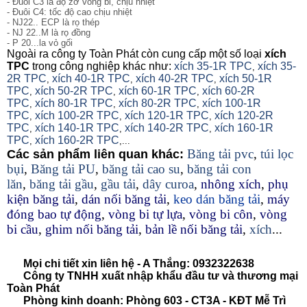
- Đuôi C3 là độ zơ vòng bi, chịu nhiệt
- Đuôi C4: tốc độ cao chịu nhiệt
- NJ22.. ECP là rọ thép
- NJ 22..M là rọ đồng
- P 20...la vỏ gối
Ngoài ra công ty Toàn Phát còn cung cấp một số loại
xích
TPC
trong công nghiệp khác như:
xích 35-1R TPC
xích 35-
,
2R TPC
xích 40-1R TPC
xích 40-2R TPC
xích 50-1R
,
,
,
TPC
xích 50-2R TPC
xích 60-1R TPC
xích 60-2R
,
,
,
TPC
xích 80-1R TPC
xích 80-2R TPC
xích 100-1R
,
,
,
TPC
xích 100-2R TPC
xích 120-1R TPC
xích 120-2R
,
,
,
TPC
xích 140-1R TPC
xích 140-2R TPC
xích 160-1R
,
,
,
TPC
xích 160-2R TPC
,
,...
Băng tải pvc
,
túi lọc
Các sản phẩm liên quan khác:
bụi
,
Băng tải PU
,
băng tải cao su
,
băng tải con
lăn
,
băng tải gầu
,
gầu tải
,
dây curoa
,
nhông xích
,
phụ
kiện băng tải
,
dán nối băng tải
,
keo dán băng tải
,
máy
đóng bao tự động
,
vòng bi tự lựa
,
vòng bi côn
,
vòng
bi cầu
,
ghim nối băng tải
,
bản lề nối băng tải
,
xích
...
Mọi chi tiết xin liên hệ - A Thắng:
0932322638
Công ty TNHH xuất nhập khẩu đầu tư và thương mại
Toàn Phát
Phòng kinh doanh: Phòng 603 - CT3A - KĐT Mễ Trì