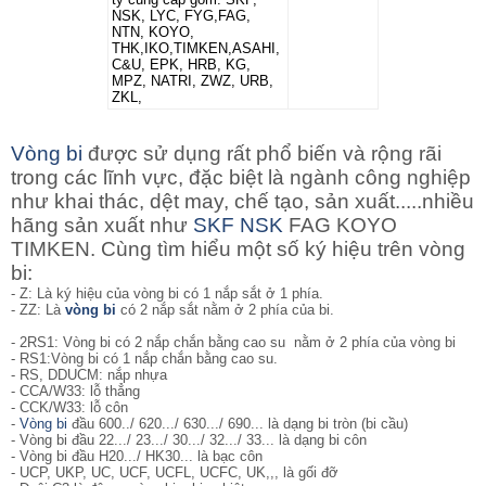
NSK, LYC, FYG,FAG,
NTN, KOYO,
THK,IKO,TIMKEN,ASAHI,
C&U, EPK, HRB, KG,
MPZ, NATRI, ZWZ, URB,
ZKL,
Vòng bi
được sử dụng rất phổ biến và rộng rãi
trong các lĩnh vực, đặc biệt là ngành công nghiệp
như khai thác, dệt may, chế tạo, sản xuất.....nhiều
hãng sản xuất như
SKF
NSK
FAG KOYO
TIMKEN. Cùng tìm hiểu một số ký hiệu trên vòng
bi:
- Z: Là ký hiệu của vòng bi có 1 nắp sắt ở 1 phía.
- ZZ: Là
vòng bi
có 2 nắp sắt nằm ở 2 phía của bi.
- 2RS1: Vòng bi
có 2 nắp chắn bằng cao su nằm ở 2 phía của vòng bi
- RS1:Vòng bi có 1 nắp chắn bằng cao su.
- RS, DDUCM: nắp nhựa
- CCA/W33: lỗ thẳng
- CCK/W33: lỗ côn
-
Vòng bi
đầu 600../ 620.../ 630.../ 690... là dạng bi tròn (bi cầu)
- Vòng bi đầu 22.../ 23.../ 30.../ 32.../ 33... là dạng bi côn
- Vòng bi đầu H20.../ HK30... là bạc côn
- UCP, UKP, UC, UCF, UCFL, UCFC, UK,,, là gối đỡ