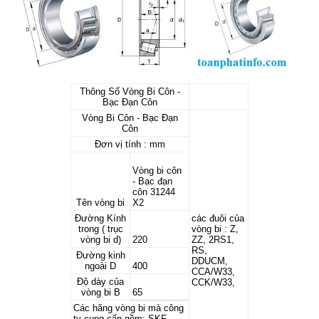
Thông Số Vòng Bi Côn -
Bạc Đạn Côn
Vòng Bi Côn - Bạc Đạn
Côn
Đơn vị tính : mm
Vòng bi côn
- Bạc đạn
côn 31244
Tên vòng bi
X2
Đường Kính
các đuôi của
trong ( trục
vòng bi : Z,
vòng bi d)
220
ZZ, 2RS1,
RS,
Đường kinh
DDUCM,
ngoài D
400
CCA/W33,
Độ dày của
CCK/W33,
vòng bi B
65
Các hãng vòng bi mà công
ty cung cấp gồm: SKF,