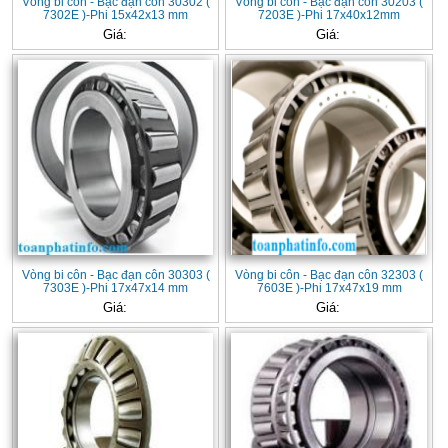
Vòng bi côn - Bạc đạn côn 30302 (
Vòng bi côn - Bạc đạn côn 30203 (
7302E )-Phi 15x42x13 mm
7203E )-Phi 17x40x12mm
Giá:
Giá:
Vòng bi côn - Bạc đạn côn 30303 (
Vòng bi côn - Bạc đạn côn 32303 (
7303E )-Phi 17x47x14 mm
7603E )-Phi 17x47x19 mm
Giá:
Giá: