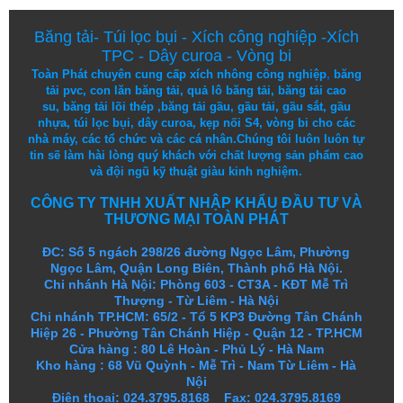
Băng tải
-
Túi lọc bụi
-
Xích công nghiệp
-
Xích
TPC
-
Dây curoa
-
Vòng bi
Toàn Phát chuyên cung cấp
xích nhông công nghiệp
,
băng
tải pvc
,
con lăn băng tải
,
quả lô băng tải
,
băng tải cao
su
,
băng tải lõi thép
,
băng tải gầu
,
gầu tải
,
gầu sắt
,
gầu
nhựa
,
túi lọc bụi
, dây curoa,
kẹp nối S4
,
vòng bi
cho các
nhà máy, các tổ chức và các cá nhân.
Chúng tôi
luôn luôn
tự
tin
sẽ
làm
hài lòng
quý khách
với
chất lượng
sản
phẩm
cao
và
đội ngũ
kỹ thuật
giàu kinh nghiệm.
CÔNG TY TNHH XUẤT NHẬP KHẨU ĐẦU TƯ VÀ
THƯƠNG MẠI TOÀN PHÁT
ĐC: Số 5 ngách 298/26 đường Ngọc Lâm, Phường
Ngọc Lâm, Quận Long Biên, Thành phố Hà Nội.
Chi nhánh Hà Nội: Phòng 603 - CT3A - KĐT Mễ Trì
Thượng - Từ Liêm - Hà Nội
Chi nhánh TP.HCM: 65/2 - Tổ 5 KP3 Đường Tân Chánh
Hiệp 26 - Phường Tân Chánh Hiệp - Quận 12 - TP.HCM
Cửa hàng
:
80 Lê Hoàn - Phủ Lý - Hà Nam
Kho hàng
:
68 Vũ Quỳnh - Mễ Trì - Nam Từ Liêm - Hà
Nội
Điện thoại: 024.3795.8168 Fax: 024.3795.8169