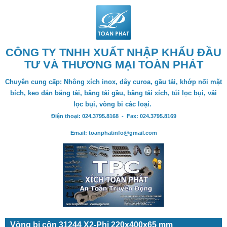
CÔNG TY TNHH XUẤT NHẬP KHẨU ĐẦU
TƯ VÀ THƯƠNG MẠI TOÀN PHÁT
Chuyên cung cấp: Nhông xích inox, dây curoa, gầu tải, khớp nối mặt
bích, keo dán băng tải, băng tải gầu, băng tải xích, túi lọc bụi, vải
lọc bụi, vòng bi các loại.
Điện thoại: 024.3795.8168 - Fax: 024.3795.8169
Email: toanphatinfo@gmail.com
Vòng bi côn 31244 X2-Phi 220x400x65 mm