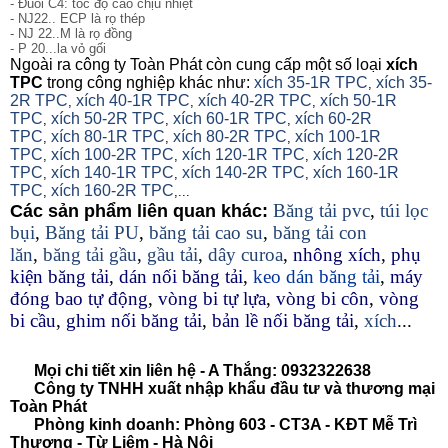
- Đuôi C4: tốc độ cao chịu nhiệt
- NJ22.. ECP là rọ thép
- NJ 22..M là rọ đồng
- P 20...la vỏ gối
Ngoài ra công ty Toàn Phát còn cung cấp một số loại
xích
TPC
trong công nghiệp khác như:
xích 35-1R TPC
xích 35-
,
2R TPC
xích 40-1R TPC
xích 40-2R TPC
xích 50-1R
,
,
,
TPC
xích 50-2R TPC
xích 60-1R TPC
xích 60-2R
,
,
,
TPC
xích 80-1R TPC
xích 80-2R TPC
xích 100-1R
,
,
,
TPC
xích 100-2R TPC
xích 120-1R TPC
xích 120-2R
,
,
,
TPC
xích 140-1R TPC
xích 140-2R TPC
xích 160-1R
,
,
,
TPC
xích 160-2R TPC
,
,...
Băng tải pvc
,
túi lọc
Các sản phẩm liên quan khác:
bụi
,
Băng tải PU
,
băng tải cao su
,
băng tải con
lăn
,
băng tải gầu
,
gầu tải
,
dây curoa
,
nhông xích
,
phụ
kiện băng tải
,
dán nối băng tải
,
keo dán băng tải
,
máy
đóng bao tự động
,
vòng bi tự lựa
,
vòng bi côn
,
vòng
bi cầu
,
ghim nối băng tải
,
bản lề nối băng tải
,
xích
...
Mọi chi tiết xin liên hệ - A Thắng:
0932322638
Công ty TNHH xuất nhập khẩu đầu tư và thương mại
Toàn Phát
Phòng kinh doanh: Phòng 603 - CT3A - KĐT Mễ Trì
Thượng - Từ Liêm - Hà Nội