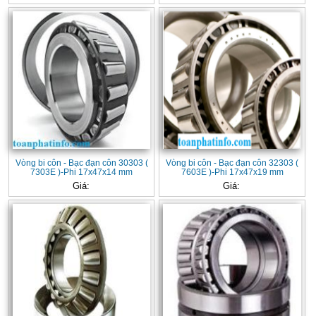
Vòng bi côn - Bạc đạn côn 30303 (
Vòng bi côn - Bạc đạn côn 32303 (
7303E )-Phi 17x47x14 mm
7603E )-Phi 17x47x19 mm
Giá:
Giá: