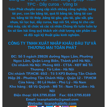
TPC
-
Dây curoa
-
Vòng bi
Toàn Phát chuyên cung cấp
xích nhông công nghiệp
,
băng
tải pvc
,
con lăn băng tải
,
quả lô băng tải
,
băng tải cao
su
,
băng tải lõi thép
,
băng tải gầu
,
gầu tải
,
gầu sắt
,
gầu
nhựa
,
túi lọc bụi
, dây curoa,
kẹp nối S4
,
vòng bi
cho các
nhà máy, các tổ chức và các cá nhân.
Chúng tôi
luôn luôn
tự
tin
sẽ
làm
hài lòng
quý khách
với
chất lượng
sản
phẩm
cao
và
đội ngũ
kỹ thuật
giàu kinh nghiệm.
CÔNG TY TNHH XUẤT NHẬP KHẨU ĐẦU TƯ VÀ
THƯƠNG MẠI TOÀN PHÁT
ĐC: Số 5 ngách 298/26 đường Ngọc Lâm, Phường
Ngọc Lâm, Quận Long Biên, Thành phố Hà Nội.
Chi nhánh Hà Nội: Phòng 603 - CT3A - KĐT Mễ Trì
Thượng - Từ Liêm - Hà Nội
Chi nhánh TP.HCM: 65/2 - Tổ 5 KP3 Đường Tân Chánh
Hiệp 26 - Phường Tân Chánh Hiệp - Quận 12 - TP.HCM
Cửa hàng
:
80 Lê Hoàn - Phủ Lý - Hà Nam
Kho hàng
:
68 Vũ Quỳnh - Mễ Trì - Nam Từ Liêm - Hà
Nội
Điện thoại: 024.3795.8168 Fax: 024.3795.8169
Email: toanphatinfo@gmail.com
Website:
toanphatinfo.com