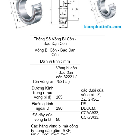
Thông Số Vòng Bi Côn -
Bạc Đạn Côn
Vòng Bi Côn - Bạc Đạn
Côn
Đơn vị tính : mm
Vòng bi côn
- Bạc đạn
côn 32221 (
Tên vòng bi
7521E )
Đường Kính
các đuôi của
trong ( trục
vòng bi : Z,
vòng bi d)
105
ZZ, 2RS1,
Đường kinh
RS,
ngoài D
190
DDUCM,
CCA/W33,
Độ dày của
CCK/W33,
vòng bi B
50
Các hãng vòng bi mà công
ty cung cấp gồm: SKF,