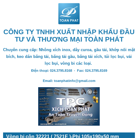
CÔNG TY TNHH XUẤT NHẬP KHẨU ĐẦU
TƯ VÀ THƯƠNG MẠI TOÀN PHÁT
Chuyên cung cấp: Nhông xích inox, dây curoa, gầu tải, khớp nối mặt
bích, keo dán băng tải, băng tải gầu, băng tải xích, túi lọc bụi, vải
lọc bụi, vòng bi các loại.
Điện thoại: 024.3795.8168 - Fax: 024.3795.8169
Email: toanphatinfo@gmail.com
Vòng bi côn 32221 ( 7521E )-Phi 105x190x50 mm