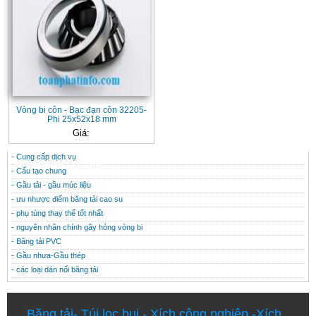
Vòng bi côn - Bạc đạn côn 32205-
Phi 25x52x18 mm
Giá:
- Cung cấp dịch vụ
CONTACT
THÔNG TIN HỮU ÍCH
- Cấu tạo chung
- Gầu tải - gầu múc liệu
- ưu nhược điểm băng tải cao su
- phụ tùng thay thế tốt nhất
- nguyên nhân chính gây hỏng vòng bi
- Băng tải PVC
- Gầu nhưa-Gầu thép
- các loại dán nối băng tải
Băng tải
-
Túi lọc bụi
-
Xích công nghiệp
-
Xích