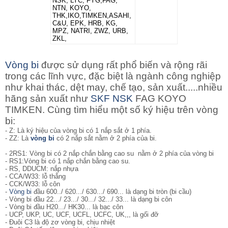
NSK, LYC, FYG,FAG,
NTN, KOYO,
THK,IKO,TIMKEN,ASAHI,
C&U, EPK, HRB, KG,
MPZ, NATRI, ZWZ, URB,
ZKL,
Vòng bi
được sử dụng rất phổ biến và rộng rãi
trong các lĩnh vực, đặc biệt là ngành công nghiệp
như khai thác, dệt may, chế tạo, sản xuất.....nhiều
hãng sản xuất như
SKF
NSK
FAG KOYO
TIMKEN. Cùng tìm hiểu một số ký hiệu trên vòng
bi:
- Z: Là ký hiệu của vòng bi có 1 nắp sắt ở 1 phía.
- ZZ: Là
vòng bi
có 2 nắp sắt nằm ở 2 phía của bi.
- 2RS1: Vòng bi
có 2 nắp chắn bằng cao su nằm ở 2 phía của vòng bi
- RS1:Vòng bi có 1 nắp chắn bằng cao su.
- RS, DDUCM: nắp nhựa
- CCA/W33: lỗ thẳng
- CCK/W33: lỗ côn
-
Vòng bi
đầu 600../ 620.../ 630.../ 690... là dạng bi tròn (bi cầu)
- Vòng bi đầu 22.../ 23.../ 30.../ 32.../ 33... là dạng bi côn
- Vòng bi đầu H20.../ HK30... là bạc côn
- UCP, UKP, UC, UCF, UCFL, UCFC, UK,,, là gối đỡ
- Đuôi C3 là độ zơ vòng bi, chịu nhiệt