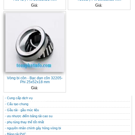
Giá:
Giá:
Vòng bi côn - Bạc đạn côn 32205-
Phi 25x52x18 mm
Giá:
- Cung cấp dịch vụ
CONTACT
THÔNG TIN HỮU ÍCH
- Cấu tạo chung
- Gầu tải - gầu múc liệu
- ưu nhược điểm băng tải cao su
- phụ tùng thay thế tốt nhất
- nguyên nhân chính gây hỏng vòng bi
- Băng tải PVC