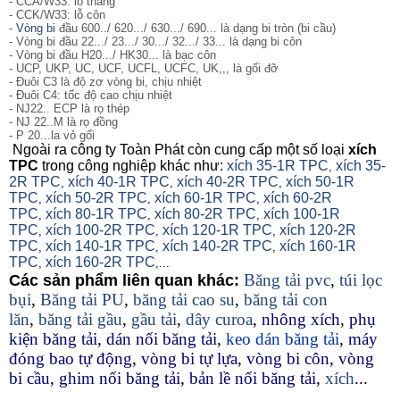
- CCA/W33: lỗ thẳng
- CCK/W33: lỗ côn
-
Vòng bi
đầu 600../ 620.../ 630.../ 690... là dạng bi tròn (bi cầu)
- Vòng bi đầu 22.../ 23.../ 30.../ 32.../ 33... là dạng bi côn
- Vòng bi đầu H20.../ HK30... là bạc côn
- UCP, UKP, UC, UCF, UCFL, UCFC, UK,,, là gối đỡ
- Đuôi C3 là độ zơ vòng bi, chịu nhiệt
- Đuôi C4: tốc độ cao chịu nhiệt
- NJ22.. ECP là rọ thép
- NJ 22..M là rọ đồng
- P 20...la vỏ gối
Ngoài ra công ty Toàn Phát còn cung cấp một số loại
xích
TPC
trong công nghiệp khác như:
xích 35-1R TPC
xích 35-
,
2R TPC
xích 40-1R TPC
xích 40-2R TPC
xích 50-1R
,
,
,
TPC
xích 50-2R TPC
xích 60-1R TPC
xích 60-2R
,
,
,
TPC
xích 80-1R TPC
xích 80-2R TPC
xích 100-1R
,
,
,
TPC
xích 100-2R TPC
xích 120-1R TPC
xích 120-2R
,
,
,
TPC
xích 140-1R TPC
xích 140-2R TPC
xích 160-1R
,
,
,
TPC
xích 160-2R TPC
,
,...
Băng tải pvc
,
túi lọc
Các sản phẩm liên quan khác:
bụi
,
Băng tải PU
,
băng tải cao su
,
băng tải con
lăn
,
băng tải gầu
,
gầu tải
,
dây curoa
,
nhông xích
,
phụ
kiện băng tải
,
dán nối băng tải
,
keo dán băng tải
,
máy
đóng bao tự động
,
vòng bi tự lựa
,
vòng bi côn
,
vòng
bi cầu
,
ghim nối băng tải
,
bản lề nối băng tải
,
xích
...