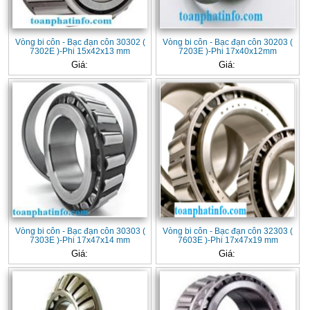
Vòng bi côn - Bạc đạn côn 30302 (
Vòng bi côn - Bạc đạn côn 30203 (
7302E )-Phi 15x42x13 mm
7203E )-Phi 17x40x12mm
Giá:
Giá:
Vòng bi côn - Bạc đạn côn 30303 (
Vòng bi côn - Bạc đạn côn 32303 (
7303E )-Phi 17x47x14 mm
7603E )-Phi 17x47x19 mm
Giá:
Giá: