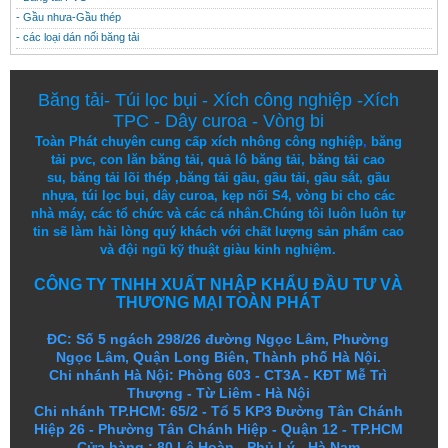
- Gầu nhưa-Gầu thép
- các loại dán nối băng tải
Băng tải
-
Túi lọc bụi
-
Xích công nghiệp
-
Xích
TPC
-
Dây curoa
-
Vòng bi
Toàn Phát chuyên cung cấp
xích nhông công nghiệp
,
băng
tải pvc
,
con lăn băng tải
,
quả lô băng tải
,
băng tải cao
su
,
băng tải lõi thép
,
băng tải gầu
,
gầu tải
,
gầu sắt
,
gầu
nhựa
,
túi lọc bụi
, dây curoa,
kẹp nối S4
,
vòng bi
cho các
nhà máy, các tổ chức và các cá nhân.
Chúng tôi
luôn luôn
tự
tin
sẽ
làm
hài lòng
quý khách
với
chất lượng
sản
phẩm
cao
và
đội ngũ
kỹ thuật
giàu kinh nghiệm.
CÔNG TY TNHH XUẤT NHẬP KHẨU ĐẦU TƯ VÀ
THƯƠNG MẠI TOÀN PHÁT
ĐC: Số 5 ngách 298/26 đường Ngọc Lâm, Phường
Ngọc Lâm, Quận Long Biên, Thành phố Hà Nội.
Chi nhánh Hà Nội: Phòng 603 - CT3A - KĐT Mễ Trì
Thượng - Từ Liêm - Hà Nội
Chi nhánh TP.HCM: 65/2 - Tổ 5 KP3 Đường Tân Chánh
Hiệp 26 - Phường Tân Chánh Hiệp - Quận 12 - TP.HCM
Cửa hàng
:
80 Lê Hoàn - Phủ Lý - Hà Nam