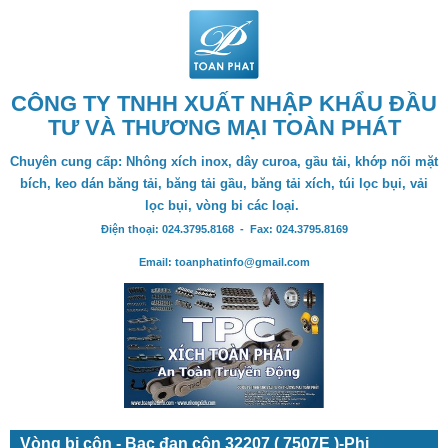
CÔNG TY TNHH XUẤT NHẬP KHẨU ĐẦU
TƯ VÀ THƯƠNG MẠI TOÀN PHÁT
Chuyên cung cấp: Nhông xích inox, dây curoa, gầu tải, khớp nối mặt
bích, keo dán băng tải, băng tải gầu, băng tải xích, túi lọc bụi, vải
lọc bụi, vòng bi các loại.
Điện thoại: 024.3795.8168 - Fax: 024.3795.8169
Email: toanphatinfo@gmail.com
Vòng bi côn - Bạc đạn côn 32207 ( 7507E )-Phi