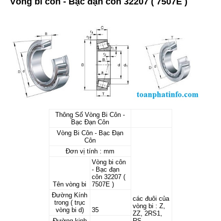
Vòng bi côn - Bạc đạn côn 32207 ( 7507E )
Thông Số Vòng Bi Côn -
Bạc Đạn Côn
Vòng Bi Côn - Bạc Đạn
Côn
Đơn vị tính : mm
Vòng bi côn
- Bạc đạn
côn 32207 (
Tên vòng bi
7507E )
Đường Kính
các đuôi của
trong ( trục
vòng bi : Z,
vòng bi d)
35
ZZ, 2RS1,
Đường kinh
RS,