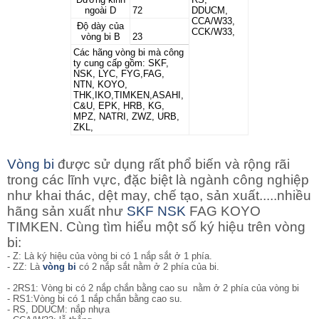
ngoài D
72
DDUCM,
CCA/W33,
Độ dày của
CCK/W33,
vòng bi B
23
Các hãng vòng bi mà công
ty cung cấp gồm: SKF,
NSK, LYC, FYG,FAG,
NTN, KOYO,
THK,IKO,TIMKEN,ASAHI,
C&U, EPK, HRB, KG,
MPZ, NATRI, ZWZ, URB,
ZKL,
Vòng bi
được sử dụng rất phổ biến và rộng rãi
trong các lĩnh vực, đặc biệt là ngành công nghiệp
như khai thác, dệt may, chế tạo, sản xuất.....nhiều
hãng sản xuất như
SKF
NSK
FAG KOYO
TIMKEN. Cùng tìm hiểu một số ký hiệu trên vòng
bi:
- Z: Là ký hiệu của vòng bi có 1 nắp sắt ở 1 phía.
- ZZ: Là
vòng bi
có 2 nắp sắt nằm ở 2 phía của bi.
- 2RS1: Vòng bi
có 2 nắp chắn bằng cao su nằm ở 2 phía của vòng bi
- RS1:Vòng bi có 1 nắp chắn bằng cao su.
- RS, DDUCM: nắp nhựa