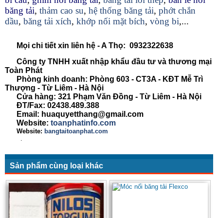
băng tải
,
thảm cao su
,
hệ thống băng tải
,
phớt chắn
dầu
,
băng tải xích
,
khớp nối mặt bích
,
vòng bi
,...
Mọi chi tiết xin liên hệ - A Thọ: 0932322638
Công ty TNHH xuất nhập khẩu đầu tư và thương mại
Toàn Phát
Phòng kinh doanh: Phòng 603 - CT3A - KĐT Mễ Trì
Thượng - Từ Liêm - Hà Nội
Cửa hàng: 321 Phạm Văn Đồng - Từ Liêm - Hà Nội
ĐT/Fax: 02438.489.388
Email: huaquyetthang@gmail.com
Website:
toanphatinfo.com
Website:
bangtaitoanphat.com
.
Sản phẩm cùng loại khác