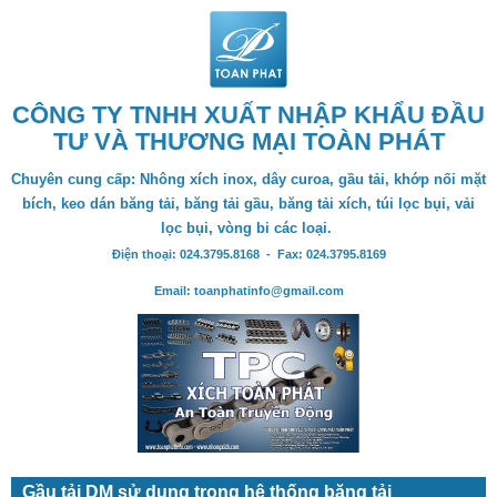
CÔNG TY TNHH XUẤT NHẬP KHẨU ĐẦU
TƯ VÀ THƯƠNG MẠI TOÀN PHÁT
Chuyên cung cấp: Nhông xích inox, dây curoa, gầu tải, khớp nối mặt
bích, keo dán băng tải, băng tải gầu, băng tải xích, túi lọc bụi, vải
lọc bụi, vòng bi các loại.
Điện thoại: 024.3795.8168 - Fax: 024.3795.8169
Email: toanphatinfo@gmail.com
Gầu tải DM sử dụng trong hệ thống băng tải