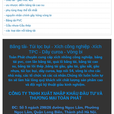
- ưu nhược điểm băng tải cao su
- phụ tùng thay thế tốt nhất
- nguyên nhân chính gây hỏng vòng bi
- Băng tải PVC
- Gầu nhưa-Gầu thép
- các loại dán nối băng tải
Băng tải
-
Túi lọc bụi
-
Xích công nghiệp
-
Xích
TPC
-
Dây curoa
-
Vòng bi
Toàn Phát chuyên cung cấp
xích nhông công nghiệp
,
băng
tải pvc
,
con lăn băng tải
,
quả lô băng tải
,
băng tải cao
su
,
băng tải lõi thép
,
băng tải gầu
,
gầu tải
,
gầu sắt
,
gầu
nhựa
,
túi lọc bụi
, dây curoa,
kẹp nối S4
,
vòng bi
cho các
nhà máy, các tổ chức và các cá nhân.
Chúng tôi
luôn luôn
tự
tin
sẽ
làm
hài lòng
quý khách
với
chất lượng
sản
phẩm
cao
và
đội ngũ
kỹ thuật
giàu kinh nghiệm.
CÔNG TY TNHH XUẤT NHẬP KHẨU ĐẦU TƯ VÀ
THƯƠNG MẠI TOÀN PHÁT
ĐC: Số 5 ngách 298/26 đường Ngọc Lâm, Phường
Ngọc Lâm, Quận Long Biên, Thành phố Hà Nội.