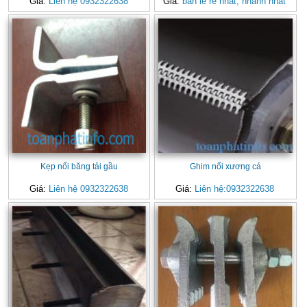
Giá:
Liên hệ 0932322638
Giá:
bản lề rẻ nhất, nhanh nhất
Kẹp nối băng tải gầu
Ghim nối xương cá
Giá:
Liên hệ 0932322638
Giá:
Liên hệ:0932322638