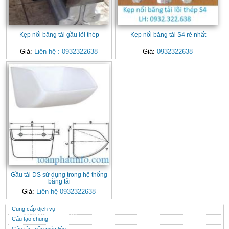
Kẹp nối băng tải gầu lõi thép
Kẹp nối băng tải S4 rẻ nhất
Giá:
Liên hệ : 0932322638
Giá:
0932322638
Gầu tải DS sử dụng trong hệ thống
băng tải
Giá:
Liên hệ 0932322638
- Cung cấp dịch vụ
CONTACT
THÔNG TIN HỮU ÍCH
- Cấu tạo chung
- Gầu tải - gầu múc liệu