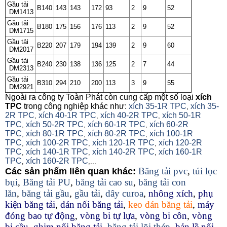
Gầu tải
B140
143
143
172
93
2
9
52
DM1413
Gầu tải
B180
175
156
176
113
2
9
52
DM1715
Gầu tải
B220
207
179
194
139
2
9
60
DM2017
Gầu tải
B240
230
138
136
125
2
7
44
DM2313
Gầu tải
B310
294
210
200
113
3
9
55
DM2921
Ngoài ra công ty Toàn Phát còn cung cấp một số loại
xích
TPC
trong công nghiệp khác như:
xích 35-1R TPC
xích 35-
,
2R TPC
xích 40-1R TPC
xích 40-2R TPC
xích 50-1R
,
,
,
TPC
xích 50-2R TPC
xích 60-1R TPC
xích 60-2R
,
,
,
TPC
xích 80-1R TPC
xích 80-2R TPC
xích 100-1R
,
,
,
TPC
xích 100-2R TPC
xích 120-1R TPC
xích 120-2R
,
,
,
TPC
xích 140-1R TPC
xích 140-2R TPC
xích 160-1R
,
,
,
TPC
xích 160-2R TPC
,
,...
Băng tải pvc
,
túi lọc
Các sản phẩm liên quan khác:
bụi
,
Băng tải PU
,
băng tải cao su
,
băng tải con
lăn
,
băng tải gầu
,
gầu tải
,
dây curoa
,
nhông xích
,
phụ
kiện băng tải
,
dán nối băng tải
,
keo dán băng tải
,
máy
đóng bao tự động
,
vòng bi tự lựa
,
vòng bi côn
,
vòng
bi cầu
,
ghim nối băng tải
,
băng tải lõi thép
,
bản lề nối