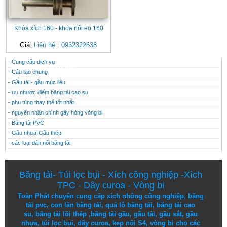
Khóa xích 160 - khóa nối eo 160
Giá:
Liên hệ : 0932322638
- Cung cấp dịch vụ
CONTACT
THÔNG TIN HỮU ÍCH
- Cấu tạo chung
- Gầu tải - gầu múc liệu
- ưu nhược điểm băng tải cao su
- phụ tùng thay thế tốt nhất
- nguyên nhân chính gây hỏng vòng bi
- Băng tải PVC
- Gầu nhưa-Gầu thép
- các loại dán nối băng tải
Băng tải
-
Túi lọc bụi
-
Xích công nghiệp
-
Xích
TPC
-
Dây curoa
-
Vòng bi
Toàn Phát chuyên cung cấp
xích nhông công nghiệp
,
băng
tải pvc
,
con lăn băng tải
,
quả lô băng tải
,
băng tải cao
su
,
băng tải lõi thép
,
băng tải gầu
,
gầu tải
,
gầu sắt
,
gầu
nhựa
,
túi lọc bụi
, dây curoa,
kẹp nối S4
,
vòng bi
cho các