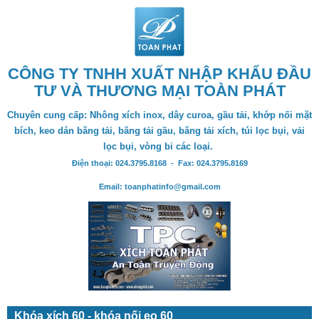
CÔNG TY TNHH XUẤT NHẬP KHẨU ĐẦU
TƯ VÀ THƯƠNG MẠI TOÀN PHÁT
Chuyên cung cấp: Nhông xích inox, dây curoa, gầu tải, khớp nối mặt
bích, keo dán băng tải, băng tải gầu, băng tải xích, túi lọc bụi, vải
lọc bụi, vòng bi các loại.
Điện thoại: 024.3795.8168 - Fax: 024.3795.8169
Email: toanphatinfo@gmail.com
Khóa xích 60 - khóa nối eo 60