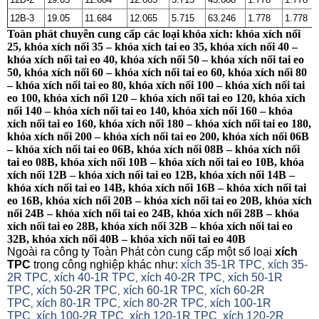
12B-3
19.05
11.684
12.065
5.715
63.246
1.778
1.778
Toàn phát chuyên cung cấp các loại khóa xích: khóa xích nối
25, khóa xích nối 35 – khóa xích tai eo 35, khóa xích nối 40 –
khóa xích nối tai eo 40, khóa xích nối 50 – khóa xích nối tai eo
50, khóa xích nối 60 – khóa xích nối tai eo 60, khóa xích nối 80
– khóa xích nối tai eo 80, khóa xích nối 100 – khóa xích nối tai
eo 100, khóa xích nối 120 – khóa xích nối tai eo 120, khóa xích
nối 140 – khóa xích nối tai eo 140, khóa xích nối 160 – khóa
xích nối tai eo 160, khóa xích nối 180 – khóa xích nối tai eo 180,
khóa xích nối 200 – khóa xích nối tai eo 200, khóa xích nối 06B
– khóa xích nối tai eo 06B, khóa xích nối 08B – khóa xích nối
tai eo 08B, khóa xích nối 10B – khóa xích nối tai eo 10B, khóa
xích nối 12B – khóa xích nối tai eo 12B, khóa xích nối 14B –
khóa xích nối tai eo 14B, khóa xích nối 16B – khóa xích nối tai
eo 16B, khóa xích nối 20B – khóa xích nối tai eo 20B, khóa xích
nối 24B – khóa xích nối tai eo 24B, khóa xích nối 28B – khóa
xích nối tai eo 28B, khóa xích nối 32B – khóa xích nối tai eo
32B, khóa xích nối 40B – khóa xích nối tai eo 40B
Ngoài ra công ty Toàn Phát còn cung cấp một số loại
xích
TPC
trong công nghiệp khác như:
xích 35-1R TPC
xích 35-
,
2R TPC
xích 40-1R TPC
xích 40-2R TPC
xích 50-1R
,
,
,
TPC
xích 50-2R TPC
xích 60-1R TPC
xích 60-2R
,
,
,
TPC
xích 80-1R TPC
xích 80-2R TPC
xích 100-1R
,
,
,
TPC
xích 100-2R TPC
xích 120-1R TPC
xích 120-2R
,
,
,