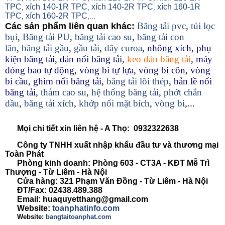
TPC
xích 140-1R TPC
xích 140-2R TPC
xích 160-1R
,
,
,
TPC
xích 160-2R TPC
,
,...
Băng tải pvc
,
túi lọc
Các sản phẩm liên quan khác:
bụi
,
Băng tải PU
,
băng tải cao su
,
băng tải con
lăn
,
băng tải gầu
,
gầu tải
,
dây curoa
,
nhông xích
,
phụ
kiện băng tải
,
dán nối băng tải
,
keo dán băng tải
,
máy
đóng bao tự động
,
vòng bi tự lựa
,
vòng bi côn
,
vòng
bi cầu
,
ghim nối băng tải
,
băng tải lõi thép
,
bản lề nối
băng tải
,
thảm cao su
,
hệ thống băng tải
,
phớt chắn
dầu
,
băng tải xích
,
khớp nối mặt bích
,
vòng bi
,...
Mọi chi tiết xin liên hệ - A Thọ: 0932322638
Công ty TNHH xuất nhập khẩu đầu tư và thương mại
Toàn Phát
Phòng kinh doanh: Phòng 603 - CT3A - KĐT Mễ Trì
Thượng - Từ Liêm - Hà Nội
Cửa hàng: 321 Phạm Văn Đồng - Từ Liêm - Hà Nội
ĐT/Fax: 02438.489.388
Email: huaquyetthang@gmail.com
Website:
toanphatinfo.com
Website:
bangtaitoanphat.com
.