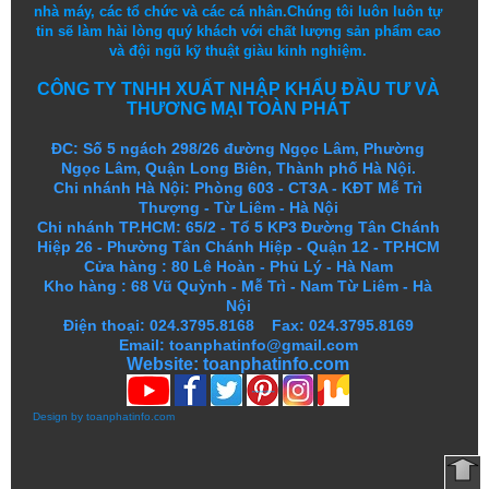
nhà máy, các tổ chức và các cá nhân.
Chúng tôi
luôn luôn
tự
tin
sẽ
làm
hài lòng
quý khách
với
chất lượng
sản
phẩm
cao
và
đội ngũ
kỹ thuật
giàu kinh nghiệm.
CÔNG TY TNHH XUẤT NHẬP KHẨU ĐẦU TƯ VÀ
THƯƠNG MẠI TOÀN PHÁT
ĐC: Số 5 ngách 298/26 đường Ngọc Lâm, Phường
Ngọc Lâm, Quận Long Biên, Thành phố Hà Nội.
Chi nhánh Hà Nội: Phòng 603 - CT3A - KĐT Mễ Trì
Thượng - Từ Liêm - Hà Nội
Chi nhánh TP.HCM: 65/2 - Tổ 5 KP3 Đường Tân Chánh
Hiệp 26 - Phường Tân Chánh Hiệp - Quận 12 - TP.HCM
Cửa hàng
:
80 Lê Hoàn - Phủ Lý - Hà Nam
Kho hàng
:
68 Vũ Quỳnh - Mễ Trì - Nam Từ Liêm - Hà
Nội
Điện thoại: 024.3795.8168 Fax: 024.3795.8169
Email: toanphatinfo@gmail.com
Website:
toanphatinfo.com
Design by
toanphatinfo.com