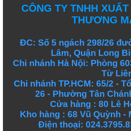
CÔNG TY TNHH XUẤT
THƯƠNG MẠ
ĐC: Số 5 ngách 298/26 đ
Lâm, Quận Long Bi
Chi nhánh Hà Nội: Phòng 60
Từ Liê
Chi nhánh TP.HCM: 65/2 - 
26 - Phường Tân Chánh
Cửa hàng
:
80 Lê H
Kho hàng
:
68 Vũ Quỳnh - 
Điện thoại: 024.3795