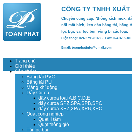
CÔNG TY TNHH XUẤT
Chuyên cung cấp: Nhông xích inox, dâ
nối mặt bích, keo dán băng tải, băng tả
lọc bụi, vải lọc bụi, vòng bi các loại.
Điện thoại: 024.3795.8168 - Fax: 024.3795.81
Email: toanphatinfo@gmail.com
Trang chủ
Giới thiệu
Sản phẩm
Băng tải PVC
Băng tải PU
Máng khí động
Dây Curoa
dây curoa loại A,B,C,D,E
dây curoa SPZ,SPA,SPB,SPC
dây curoa XPZ,XPA,XPB,XPC
Quạt công nghiệp
Quạt li tâm
Quạt thông gió
Túi lọc bụi