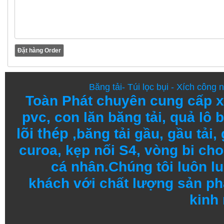
Băng tải
-
Túi lọc bụi
-
Xích công 
Toàn Phát chuyên cung cấp
x
pvc
,
con lăn băng tải
,
quả lô b
lõi thép
,
băng tải gầu
,
gầu tải
,
curoa,
kẹp nối S4
,
vòng bi
cho 
cá nhân.
Chúng tôi
luôn l
khách
với
chất lượng
sản
ph
kinh