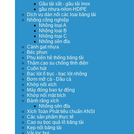
Gầu tải sắt - gầu tải inox
gầu nhựa-nilon-HDPE
Dịch vụ dán nối các loại băng tải
Nhông công nghiệp
Nhông loại A
Nhông loại B
Nhông loại C
Nhông sên đĩa
Cánh gạt nhựa
Béc phun
Phụ kiện hệ thống băng tải
Thảm cao su chống tĩnh điện
Cuộn hút
Bạc lót ổ trục - bạc lót nhông
Bơm mỡ cá - Dầu cá
Khớp nối xích
Máy đóng bao tự động
Khớp nối mặt bích
Bánh răng xích
Nhông sên đĩa
Xích Toàn Phát tiêu chuẩn ANSI
Các sản phẩm thực tế
Cao su bọc quả lô băng tải
Kẹp nối băng tải
Vải lọc bụi