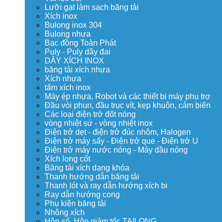
Lưỡi gạt làm sạch băng tải
Xích inox
Bulong inox 304
Bulong nhựa
Bạc đồng Toàn Phát
Puly - Puly dây đai
DÂY XÍCH INOX
băng tải xích nhựa
Xích nhựa
tấm xích inox
Máy ép nhựa, Robot và các thiết bị máy phụ trợ
Đầu vòi phun, đầu trục vít, kẹp khuôn, cảm biến
Các loại điện trở đốt nóng
vòng nhiệt sứ - vòng nhiệt inox
Điện trở dẹt - điện trở đúc nhôm, Halogen
Điện trở máy sấy - Điện trở que - Điện trở U
Điện trở máy nước nóng - Máy dầu nóng
Xích long cốt
Băng tải xích dạng khóa
Thanh hướng dẫn băng tải
Thanh lót và ray dẫn hướng xích bi
Ray dẫn hướng cong
Phụ kiện băng tải
Nhông xích
Hộp số, Hộp giảm tốc TAILONG