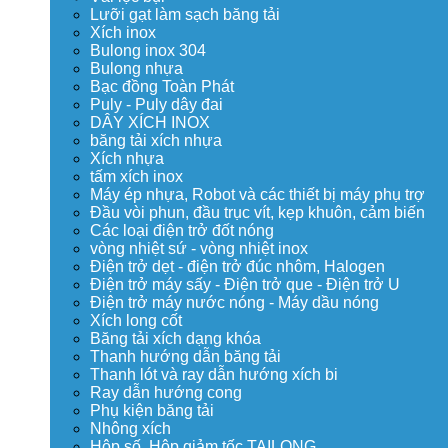
Lưỡi gạt làm sạch băng tải
Xích inox
Bulong inox 304
Bulong nhựa
Bạc đồng Toàn Phát
Puly - Puly dây đai
DÂY XÍCH INOX
băng tải xích nhựa
Xích nhựa
tấm xích inox
Máy ép nhựa, Robot và các thiết bị máy phụ trợ
Đầu vòi phun, đầu trục vít, kẹp khuôn, cảm biến
Các loại điện trở đốt nóng
vòng nhiệt sứ - vòng nhiệt inox
Điện trở dẹt - điện trở đúc nhôm, Halogen
Điện trở máy sấy - Điện trở que - Điện trở U
Điện trở máy nước nóng - Máy dầu nóng
Xích long cốt
Băng tải xích dạng khóa
Thanh hướng dẫn băng tải
Thanh lót và ray dẫn hướng xích bi
Ray dẫn hướng cong
Phụ kiện băng tải
Nhông xích
Hộp số, Hộp giảm tốc TAILONG