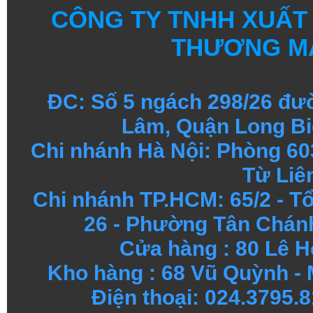
CÔNG TY TNHH XUẤT
THƯƠNG MẠ
ĐC: Số 5 ngách 298/26 đ
Lâm, Quận Long Bi
Chi nhánh Hà Nội: Phòng 60
Từ Liê
Chi nhánh TP.HCM: 65/2 - 
26 - Phường Tân Chánh
Cửa hàng
:
80 Lê H
Kho hàng
:
68 Vũ Quỳnh - 
Điện thoại: 024.3795