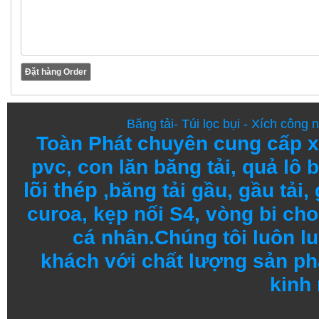
Băng tải
-
Túi lọc bụi
-
Xích công 
Toàn Phát chuyên cung cấp
x
pvc
,
con lăn băng tải
,
quả lô b
lõi thép
,
băng tải gầu
,
gầu tải
,
curoa,
kẹp nối S4
,
vòng bi
cho 
cá nhân.
Chúng tôi
luôn l
khách
với
chất lượng
sản
ph
kinh