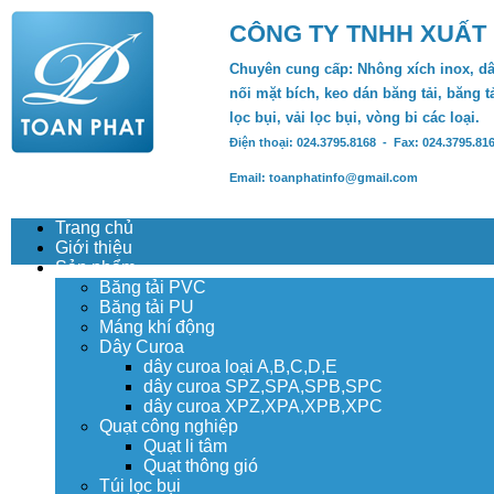
CÔNG TY TNHH XUẤT
Chuyên cung cấp: Nhông xích inox, dâ
nối mặt bích, keo dán băng tải, băng tả
lọc bụi, vải lọc bụi, vòng bi các loại.
Điện thoại: 024.3795.8168 - Fax: 024.3795.81
Email: toanphatinfo@gmail.com
Trang chủ
Giới thiệu
Sản phẩm
Băng tải PVC
Băng tải PU
Máng khí động
Dây Curoa
dây curoa loại A,B,C,D,E
dây curoa SPZ,SPA,SPB,SPC
dây curoa XPZ,XPA,XPB,XPC
Quạt công nghiệp
Quạt li tâm
Quạt thông gió
Túi lọc bụi