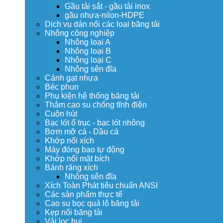
Gầu tải sắt - gầu tải inox
gầu nhựa-nilon-HDPE
Dịch vụ dán nối các loại băng tải
Nhông công nghiệp
Nhông loại A
Nhông loại B
Nhông loại C
Nhông sên đĩa
Cánh gạt nhựa
Béc phun
Phụ kiện hệ thống băng tải
Thảm cao su chống tĩnh điện
Cuộn hút
Bạc lót ổ trục - bạc lót nhông
Bơm mỡ cá - Dầu cá
Khớp nối xích
Máy đóng bao tự động
Khớp nối mặt bích
Bánh răng xích
Nhông sên đĩa
Xích Toàn Phát tiêu chuẩn ANSI
Các sản phẩm thực tế
Cao su bọc quả lô băng tải
Kẹp nối băng tải
Vải lọc bụi