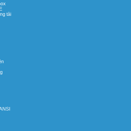
nox
E
ng tải
ện
ng
 ANSI