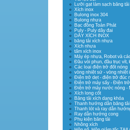
Lưỡi gạt làm sạch băng tải
Xích inox
Bulong inox 304
Bulong nhựa
Bạc đồng Toàn Phát
Puly - Puly dây đai
DÂY XÍCH INOX
băng tải xích nhựa
Xích nhựa
tấm xích inox
Máy ép nhựa, Robot và các 
Đầu vòi phun, đầu trục vít
Các loại điện trở đốt nóng
vòng nhiệt sứ - vòng nhiệt 
Điện trở dẹt - điện trở đú
Điện trở máy sấy - Điện trở
Điện trở máy nước nóng -
Xích long cốt
Băng tải xích dạng khóa
Thanh hướng dẫn băng tải
Thanh lót và ray dẫn hướng
Ray dẫn hướng cong
Phụ kiện băng tải
Nhông xích
Hộp số, Hộp giảm tốc TA