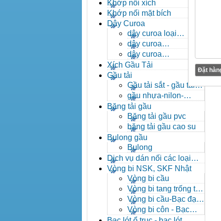
- khóa xích công nghiệp
Khớp nối xích
Khớp nối mặt bích
Dây Curoa
dây curoa loại
A,B,C,D,E
dây curoa
SPZ,SPA,SPB,SPC
dây curoa
XPZ,XPA,XPB,XPC
Xích Gầu Tải
Gầu tải
Gầu tải sắt - gầu tải
inox
gầu nhựa-nilon-
HDPE
Băng tải gầu
Băng tải gầu pvc
băng tải gầu cao su
Bulong gầu
Bulong
Dịch vụ dán nối các loại
băng tải
Vòng bi NSK, SKF Nhật
Vòng bi cầu
Vòng bi tang trống tự
lựa
Vòng bi cầu-Bạc đạn
cầu
Vòng bi côn - Bạc
đạn côn
Bạc lót ổ trục - bạc lót