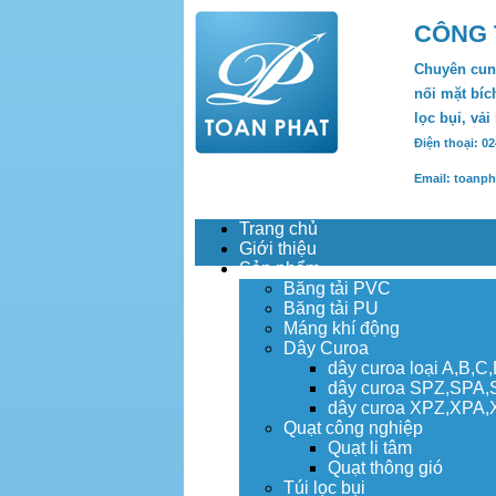
CÔNG 
Chuyên cung
nối mặt bích
lọc bụi, vải
Điện thoại: 0
Email: toanp
Trang chủ
Giới thiệu
Sản phẩm
Băng tải PVC
Băng tải PU
Máng khí động
Dây Curoa
dây curoa loại A,B,C
dây curoa SPZ,SPA
dây curoa XPZ,XPA
Quạt công nghiệp
Quạt li tâm
Quạt thông gió
Túi lọc bụi