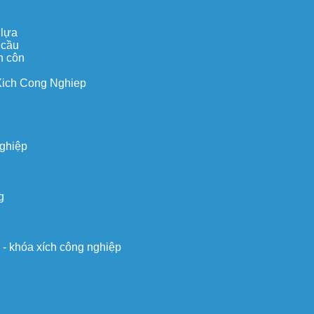
 lựa
 cầu
n côn
Xich Cong Nghiep
nghiệp
g
o - khóa xích công nghiệp