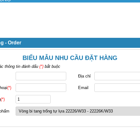
g - Order
BIỂU MẪU NHU CẦU ĐẶT HÀNG
ác thông tin đánh dấu
(*)
bắt buộc
Địa chỉ
hoại
(*)
Email
g
(*)
 phẩm