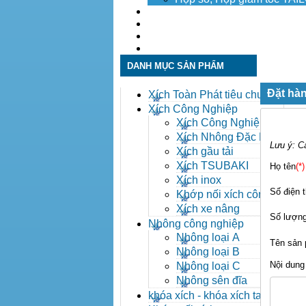
Dịch vụ
Tuyển dụng
Tin tức
Liên hệ
DANH MỤC SẢN PHẨM
Đặt hàn
Xích Toàn Phát tiêu chuẩn
ANSI
Xích Công Nghiệp
Xích Công Nghiệp -
Xich Cong Nghiep
Xích Nhông Đặc Biệt
Lưu ý: C
Xích gầu tải
Xích TSUBAKI
Họ tên
(*)
Xích inox
Số điện t
Khớp nối xích công
nghiệp
Xích xe nâng
Số lượn
Nhông công nghiệp
Nhông loại A
Tên sản
Nhông loại B
Nội dung
Nhông loại C
Nhông sên đĩa
khóa xích - khóa xích tai eo