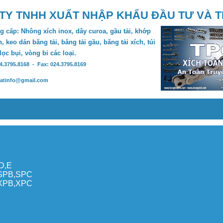
TY TNHH XUẤT NHẬP KHẨU ĐẦU TƯ VÀ 
 cấp: Nhông xích inox, dây curoa, gầu tải, khớp
, keo dán băng tải, băng tải gầu, băng tải xích, túi
 lọc bụi, vòng bi các loại.
24.3795.8168 - Fax: 024.3795.8169
hatinfo@gmail.com
,D,E
,SPB,SPC
,XPB,XPC