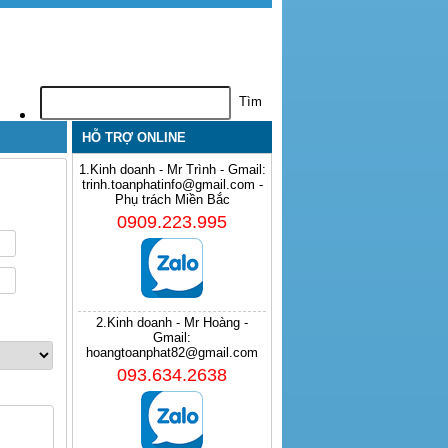
HỖ TRỢ ONLINE
1.Kinh doanh - Mr Trình - Gmail:
trinh.toanphatinfo@gmail.com -
Phụ trách Miền Bắc
0909.223.995
2.Kinh doanh - Mr Hoàng -
Gmail:
hoangtoanphat82@gmail.com
093.634.2638