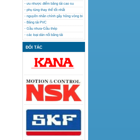
- ưu nhược điểm băng tải cao su
- phụ tùng thay thế tốt nhất
- nguyên nhân chính gây hỏng vòng bi
- Băng tải PVC
- Gầu nhưa-Gầu thép
- các loại dán nối băng tải
ĐỐI TÁC