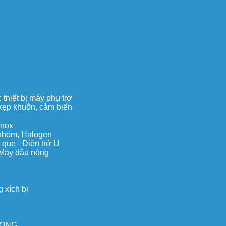
thiết bị máy phụ trợ
, kẹp khuôn, cảm biến
inox
c nhôm, Halogen
 que - Điện trở U
 Máy dầu nóng
 xích bi
ILONG