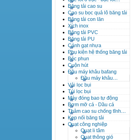
nhông
Băng tải cao su
Cao su bọc quả lô băng tải
Băng tải con lăn
Xích inox
Băng tải PVC
Băng tải PU
Cánh gạt nhựa
Phụ kiện hệ thống băng tải
Béc phun
Cuộn hút
Đầu máy khâu bafang
Đầu máy khâu
Bafang
Vải lọc bụi
Túi lọc bụi
Máy đóng bao tự động
Bơm mỡ cá - Dầu cá
Thảm cao su chống tĩnh
điện
Kẹp nối băng tải
Quạt công nghiệp
Quạt li tâm
Quạt thông gió