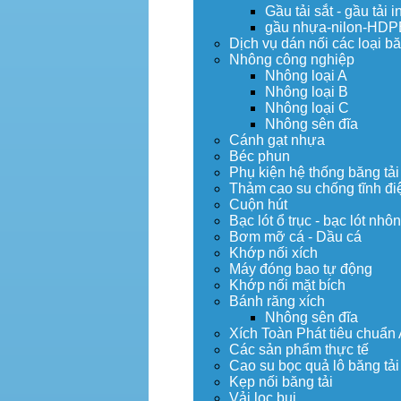
Gầu tải sắt - gầu tải i
gầu nhựa-nilon-HDP
Dịch vụ dán nối các loại bă
Nhông công nghiệp
Nhông loại A
Nhông loại B
Nhông loại C
Nhông sên đĩa
Cánh gạt nhựa
Béc phun
Phụ kiện hệ thống băng tải
Thảm cao su chống tĩnh đi
Cuộn hút
Bạc lót ổ trục - bạc lót nhô
Bơm mỡ cá - Dầu cá
Khớp nối xích
Máy đóng bao tự động
Khớp nối mặt bích
Bánh răng xích
Nhông sên đĩa
Xích Toàn Phát tiêu chuẩn
Các sản phẩm thực tế
Cao su bọc quả lô băng tải
Kẹp nối băng tải
Vải lọc bụi