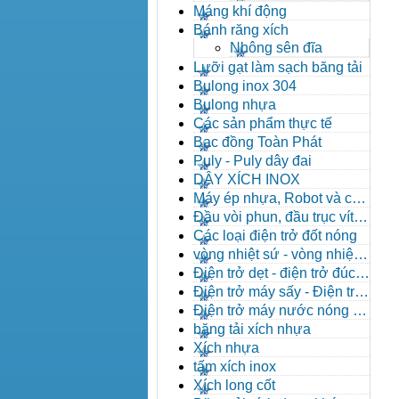
Máng khí động
Bánh răng xích
Nhông sên đĩa
Lưỡi gạt làm sạch băng tải
Bulong inox 304
Bulong nhựa
Các sản phẩm thực tế
Bạc đồng Toàn Phát
Puly - Puly dây đai
DÂY XÍCH INOX
Máy ép nhựa, Robot và các
thiết bị máy phụ trợ
Đầu vòi phun, đầu trục vít,
kẹp khuôn, cảm biến
Các loại điện trở đốt nóng
vòng nhiệt sứ - vòng nhiệt
inox
Điện trở dẹt - điện trở đúc
nhôm, Halogen
Điện trở máy sấy - Điện trở
que - Điện trở U
Điện trở máy nước nóng -
Máy dầu nóng
băng tải xích nhựa
Xích nhựa
tấm xích inox
Xích long cốt