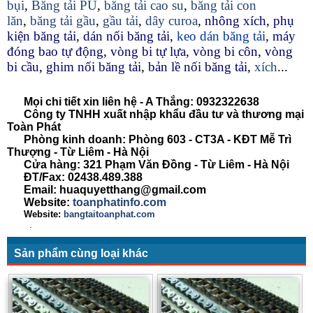
bụi
,
Băng tải PU
,
băng tải cao su
,
băng tải con
lăn
,
băng tải gầu
,
gầu tải
,
dây curoa
,
nhông xích
,
phụ
kiện băng tải
,
dán nối băng tải
,
keo dán băng tải
,
máy
đóng bao tự động
,
vòng bi tự lựa
,
vòng bi côn
,
vòng
bi cầu
,
ghim nối băng tải
,
bản lề nối băng tải
,
xích
...
Mọi chi tiết xin liên hệ - A Thắng:
0932322638
Công ty TNHH xuất nhập khẩu đầu tư và thương mại
Toàn Phát
Phòng kinh doanh: Phòng 603 - CT3A - KĐT Mễ Trì
Thượng - Từ Liêm - Hà Nội
Cửa hàng: 321 Phạm Văn Đồng - Từ Liêm - Hà Nội
ĐT/Fax: 02438.489.388
Email: huaquyetthang@gmail.com
Website:
toanphatinfo.com
Website:
bangtaitoanphat.com
.
Sản phẩm cùng loại khác