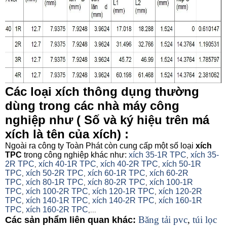
Các loại xích thông dụng thường
dùng trong các nhà máy công
nghiệp như ( Số và ký hiệu trên má
xích là tên của xích) :
Ngoài ra công ty Toàn Phát còn cung cấp một số loại
xích
TPC
trong công nghiệp khác như:
xích 35-1R TPC
xích 35-
,
2R TPC
xích 40-1R TPC
xích 40-2R TPC
xích 50-1R
,
,
,
TPC
xích 50-2R TPC
xích 60-1R TPC
xích 60-2R
,
,
,
TPC
xích 80-1R TPC
xích 80-2R TPC
xích 100-1R
,
,
,
TPC
xích 100-2R TPC
xích 120-1R TPC
xích 120-2R
,
,
,
TPC
xích 140-1R TPC
xích 140-2R TPC
xích 160-1R
,
,
,
TPC
xích 160-2R TPC
,
,...
Băng tải pvc
,
túi lọc
Các sản phẩm liên quan khác: