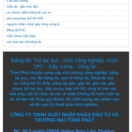
- Cấu tạo chung
- Gầu tải - gầu múc liệu
- ưu nhược điểm băng tải cao su
- phụ tùng thay thế tốt nhất
- nguyên nhân chính gây hỏng vòng bi
- Băng tải PVC
- Gầu nhưa-Gầu thép
- các loại dán nối băng tải
Băng tải
-
Túi lọc bụi
-
Xích công nghiệp
-
Xích
TPC
-
Dây curoa
-
Vòng bi
Toàn Phát chuyên cung cấp
xích nhông công nghiệp
,
băng
tải pvc
,
con lăn băng tải
,
quả lô băng tải
,
băng tải cao
su
,
băng tải lõi thép
,
băng tải gầu
,
gầu tải
,
gầu sắt
,
gầu
nhựa
,
túi lọc bụi
, dây curoa,
kẹp nối S4
,
vòng bi
cho các
nhà máy, các tổ chức và các cá nhân.
Chúng tôi
luôn luôn
tự
tin
sẽ
làm
hài lòng
quý khách
với
chất lượng
sản
phẩm
cao
và
đội ngũ
kỹ thuật
giàu kinh nghiệm.
CÔNG TY TNHH XUẤT NHẬP KHẨU ĐẦU TƯ VÀ
THƯƠNG MẠI TOÀN PHÁT
ĐC: Số 5 ngách 298/26 đường Ngọc Lâm, Phường