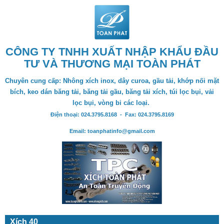
CÔNG TY TNHH XUẤT NHẬP KHẨU ĐẦU
TƯ VÀ THƯƠNG MẠI TOÀN PHÁT
Chuyên cung cấp: Nhông xích inox, dây curoa, gầu tải, khớp nối mặt
bích, keo dán băng tải, băng tải gầu, băng tải xích, túi lọc bụi, vải
lọc bụi, vòng bi các loại.
Điện thoại: 024.3795.8168 - Fax: 024.3795.8169
Email: toanphatinfo@gmail.com
Xích 40